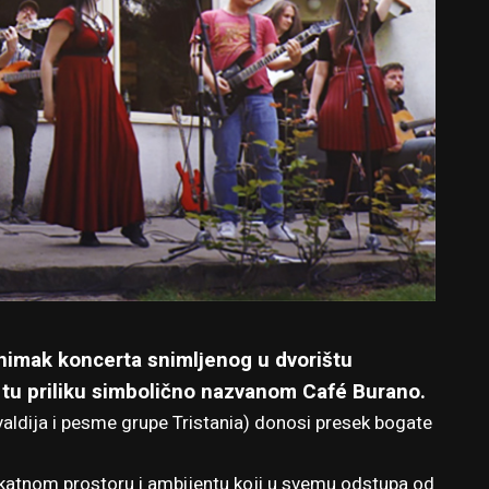
snimak koncerta snimljenog u dvorištu
 tu priliku simbolično nazvanom Café Burano.
valdija i pesme grupe Tristania) donosi presek bogate
katnom prostoru i ambijentu koji u svemu odstupa od