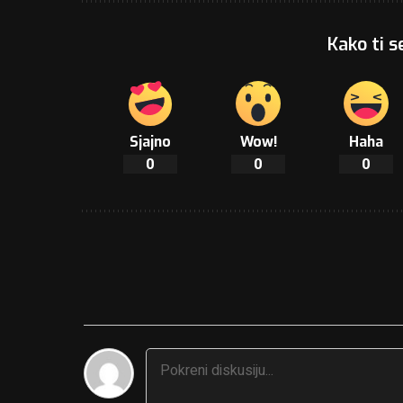
Kako ti s
Sjajno
Wow!
Haha
0
0
0