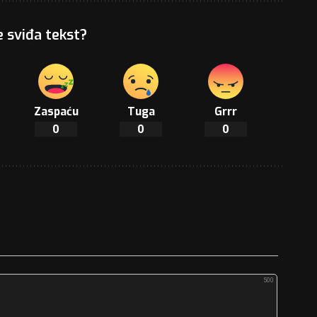
e sviđa tekst?
Zaspaću
Tuga
Grrr
0
0
0
500