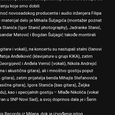
enju koje smo dobili.
omoć novosadskog producenta i audio inženjera Filipa
o materijal delo je Mihaila Šuljagića (montažer poznat
 Stanića (Igor Stanić photography), Jadranke Stanić,
sandar Matović i Bogdan Šuljagić takođe montirali
are i vokali), na koncertu su nastupali stalni članovi
atija Anđelković (klavijature u grupi KIKA), zatim
Georgijević i Anđela Vemić (vokali), Nikola Andrejić
na i akustična gitara), ali i mnoštvo gostiju poput
itara), zatim prijatelja benda Mihajla Stefanovića
sična gitara), Igora Stanića (bas gitara), Željka
du), kao i specijalnih gostiju – Mlađe Nikolića (vokal
 u SNP Novi Sad), a svoj doprinos dala je i Šerin
s Records iz Milana, dok je izvođenje istog