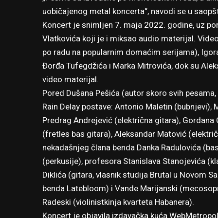
uobičajenog metal koncerta“, navodi se u saopšt
Koncert je snimljen 7. maja 2022. godine, uz p
Vlatkovića koji je i miksao audio materijal. Vide
po radu na popularnim domaćim serijama), Igora
Đorđa Tufegdžića i Marka Mitrovića, dok su Alek
video materijal.
Pored Dušana Pešića (autor skoro svih pesama, git
Rain Delay postave: Antonio Maletin (bubnjevi), M
Predrag Andrejević (električna gitara), Gordana 
(fretles bas gitara), Aleksandar Matović (električ
nekadašnjeg člana benda Danka Radulovića (bas g
(perkusije), profesora Stanislava Stanojevića (kla
Diklića (gitara, vlasnik studija Brutal u Novom Sa
benda Latebloom) i Vande Marijanski (mecosopran
Radeski (violinistkinja kvarteta Habanera).
Koncert je objavila izdavačka kuća WebMetropoli