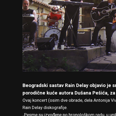
Beogradski sastav Rain Delay objavio je 
porodične kuće autora Dušana Pešića, za
Ovaj koncert (osim dve obrade, dela Antonija Vi
Rain Delay diskografije.
„Pesme su izvođene po hronološkom redu, u uni