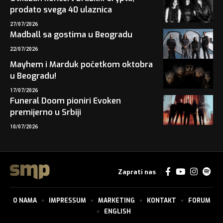
prodato svega 40 ulaznica
27/07/2026
Madball sa gostima u Beogradu
22/07/2026
Mayhem i Marduk početkom oktobra
u Beogradu!
17/07/2026
Funeral Doom pioniri Evoken
premijerno u Srbiji
10/07/2026
Zaprati nas
O NAMA
IMPRESSUM
MARKETING
KONTAKT
FORUM
ENGLISH