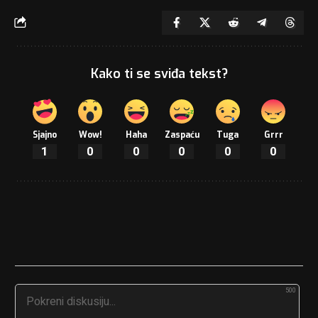
Kako ti se sviđa tekst?
Sjajno
Wow!
Haha
Zaspaću
Tuga
Grrr
1
0
0
0
0
0
500