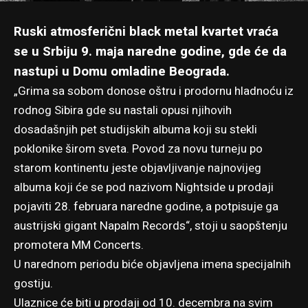
Ruski atmosferični black metal kvartet vraća
se u Srbiju 9. maja naredne godine, gde će da
nastupi u Domu omladine Beograda.
„Grima sa sobom donose oštru i prodornu hladnoću iz
rodnog Sibira gde su nastali opusi njihovih
dosadašnjih pet studijskih albuma koji su stekli
poklonike širom sveta. Povod za novu turneju po
starom kontinentu jeste objavljivanje najnovijeg
albuma koji će se pod nazivom Nightside u prodaji
pojaviti 28. februara naredne godine, a potpisuje ga
austrijski gigant Napalm Records“, stoji u saopštenju
promotera MM Concerts.
U narednom periodu biće objavljena imena specijalnih
gostiju.
Ulaznice će biti u prodaji od 10. decembra na svim