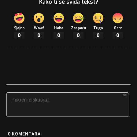
Kako ti se sviđa tekst?
Sjajno
Wow!
Haha
Zaspaću
Tuga
Grrr
0
0
0
0
0
0
500
0
KOMENTARA