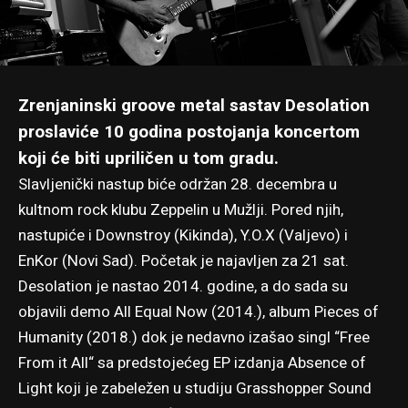
Zrenjaninski groove metal sastav Desolation
proslaviće 10 godina postojanja koncertom
koji će biti upriličen u tom gradu.
Slavljenički nastup biće održan 28. decembra u
kultnom rock klubu Zeppelin u Mužlji. Pored njih,
nastupiće i Downstroy (Kikinda), Y.O.X (Valjevo) i
EnKor (Novi Sad). Početak je najavljen za 21 sat.
Desolation je nastao 2014. godine, a do sada su
objavili demo All Equal Now (2014.), album
Pieces of
Humanity
(2018.) dok je nedavno izašao singl “Free
From it All“ sa predstojećeg EP izdanja Absence of
Light koji je zabeležen u studiju Grasshopper Sound