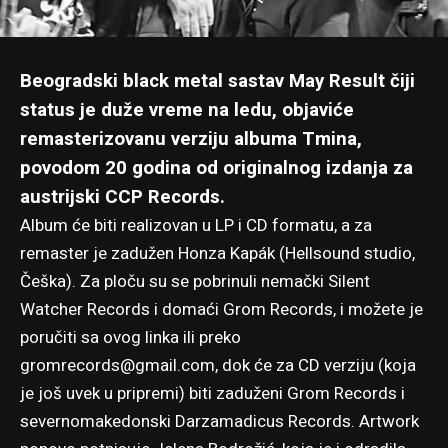
Beogradski black metal sastav May Result čiji
status je duže vreme na ledu, objaviće
remasterizovanu verziju albuma
Tmina
,
povodom 20 godina od originalnog izdanja za
austrijski CCP Records.
Album će biti realizovan u LP i CD formatu, a za
remaster je zadužen Honza Kapák (Hellsound studio,
Češka). Za ploču su se pobrinuli nemački Silent
Watcher Records i domaći Grom Records, i možete je
poručiti sa ovog linka
ili preko
gromrecords@gmail.com
, dok će za CD verziju (koja
je još uvek u pripremi) biti zaduženi Grom Records i
severnomakedonski Darzamadicus Records. Artwork