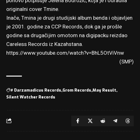
ponovo potpisuje Jelena Bodrožić, koja je i odradila
originalni cover Tmine.
Inače, Tmina je drugi studijski album benda i objavljen
je 2001. godine za CCP Records, dok ga je prošle
godine sa drugačijim omotom na digipacku
reizdao
Careless Records iz Kazahstana
.
https://www.youtube.com/watch?v=BhL5OtViVnw
(SMP)
#
Darzamadicus Records
Grom Records
May Result
Silent Watcher Records