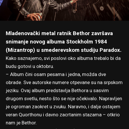
Mladenovački metal ratnik Bethor završava
snimanje novog albuma Stockholm 1984
(Mizantrop) u smederevskom studiju Paradox.
Kako saznajemo, svi poslovi oko albuma trebalo bi da
budu gotovi u oktobru.
– Album čini osam pesama i jedna, možda dve
obrade. Sve autorske numere otpevane su na srpskom
jeziku. Ovaj album predstavlja Bethora u sasvim
drugom svetlu, nesto što se nije očekivalo. Napravljen
je ogroman zaokret u zvuku. Naravno, i dalje ostajem
veran Quorthonu i davno zacrtanim stazama – otkrio
nam je Bethor.