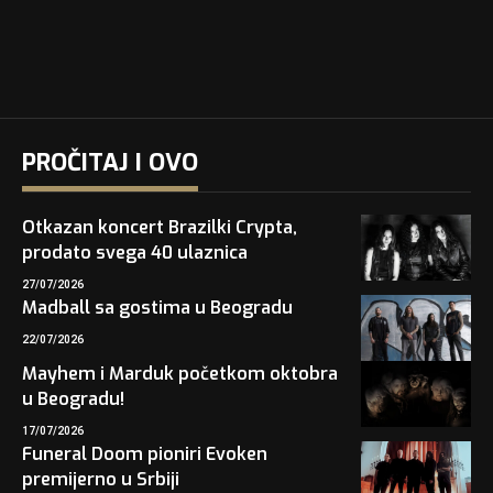
PROČITAJ I OVO
Otkazan koncert Brazilki Crypta,
prodato svega 40 ulaznica
27/07/2026
Madball sa gostima u Beogradu
22/07/2026
Mayhem i Marduk početkom oktobra
u Beogradu!
17/07/2026
Funeral Doom pioniri Evoken
premijerno u Srbiji