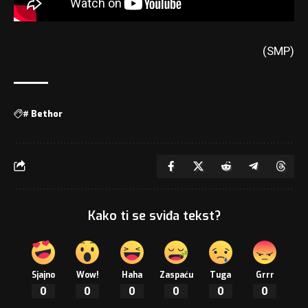
(SMP)
#
Bethor
Kako ti se sviđa tekst?
Sjajno
Wow!
Haha
Zaspaću
Tuga
Grrr
0
0
0
0
0
0