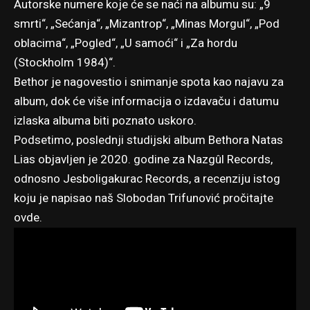
Autorske numere koje će se naći na albumu su: „9
smrti“, „Sećanja“, „Mizantrop“, „Minas Morgul“, „Pod
oblacima“, „Pogled“, „U samoći“ i „Za hordu
(Stockholm 1984)“.
Bethor je nagovestio i snimanje spota kao najavu za
album, dok će više informacija o izdavaču i datumu
izlaska albuma biti poznato uskoro.
Podsetimo, poslednji studijski album Bethora Natas
Lias objavljen je 2020. godine za Nazgûl Records,
odnosno Jesboligakurac Records, a recenziju istog
koju je napisao naš Slobodan Trifunović
pročitajte
ovde
.