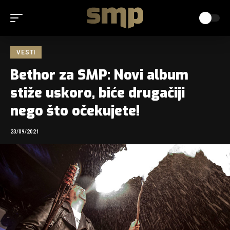
VESTI
Bethor za SMP: Novi album
stiže uskoro, biće drugačiji
nego što očekujete!
23/09/2021