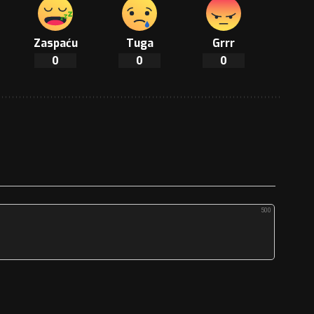
Zaspaću
Tuga
Grrr
0
0
0
500