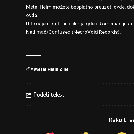
Metal Helm možete besplatno preuzeti
ovde
, do
ovde
.
U toku je i limitirana akcija gde u kombinaciji sa
Nadimač/Confused (NecroVoid Records).
#
Metal Helm Zine
Podeli tekst
Kako ti s