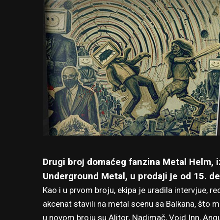
Drugi broj domaćeg fanzina Metal Helm, iz
Underground Metal, u prodaji je od 15. d
Kao i u prvom broju, ekipa je uradila intervjue, r
akcenat stavili na metal scenu sa Balkana, što
u novom broju su Alitor, Nadimač, Void Inn, Angu