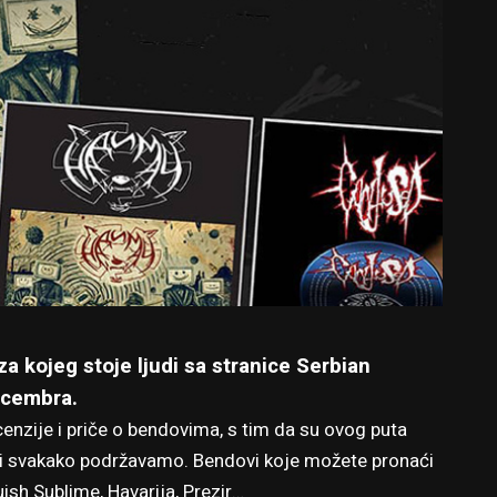
a kojeg stoje ljudi sa stranice Serbian
ecembra.
ecenzije i priče o bendovima, s tim da su ovog puta
 mi svakako podržavamo. Bendovi koje možete pronaći
ish Sublime, Havarija, Prezir…