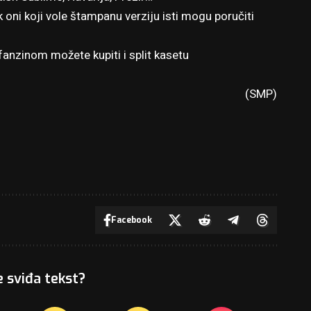
k oni koji vole štampanu verziju isti mogu poručiti
 fanzinom možete kupiti i split kasetu
(SMP)
Facebook
e sviđa tekst?