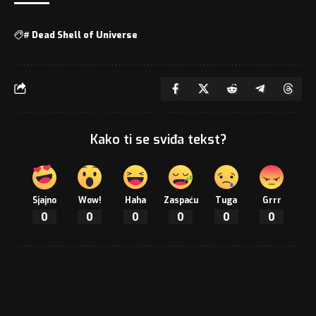
#
Dead Shell of Universe
Kako ti se sviđa tekst?
Sjajno
Wow!
Haha
Zaspaću
Tuga
Grrr
0
0
0
0
0
0