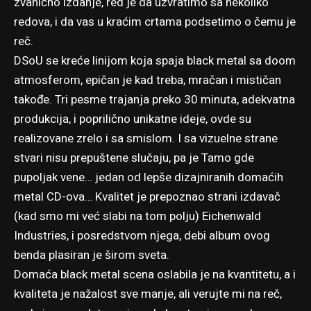
zvanično izdanje, red je da uzvratimo sa nekoliko
redova, i da vas u kraćim crtama podsetimo o čemu je
reč.
DSoU se kreće linijom koja spaja black metal sa doom
atmosferom, epičan je kad treba, mračan i mističan
takođe. Tri pesme trajanja preko 30 minuta, adekvatna
produkcija, i poprilično unikatne ideje, ovde su
realizovane zrelo i sa smislom. I sa vizuelne strane
stvari nisu prepuštene slučaju, pa je Tamo gde
pupoljak vene… jedan od lepše dizajniranih domaćih
metal CD-ova… Kvalitet je prepoznao strani izdavač
(kad smo mi već slabi na tom polju) Eichenwald
Industries, i posredstvom njega, debi album ovog
benda plasiran je širom sveta.
Domaća black metal scena oslabila je na kvantitetu, a i
kvaliteta je nažalost sve manje, ali verujte mi na reč,