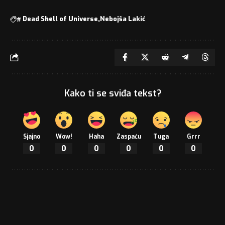
#
Dead Shell of Universe
Nebojša Lakić
Kako ti se sviđa tekst?
Sjajno
Wow!
Haha
Zaspaću
Tuga
Grrr
0
0
0
0
0
0