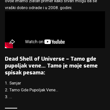
ovde imamo zlatan primer kako stvari mogu da se
vraški dobro odrade i u 2008. godini.
Dead Shell of Universe – Tamo gde
pupoljak vene… Tamo je moje seme
spisak pesama:
1. Sanjar
2. Tamo Gde Pupoljak Vene…
3. …