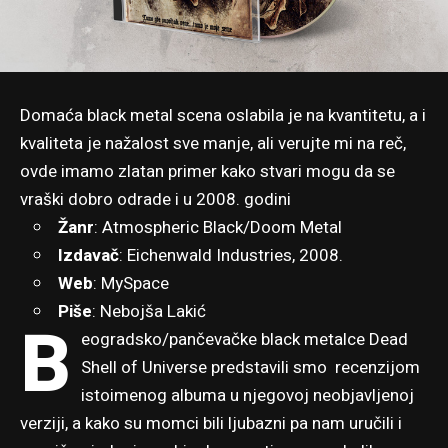
Domaća black metal scena oslabila je na kvantitetu, a i
kvaliteta je nažalost sve manje, ali verujte mi na reč,
ovde imamo zlatan primer kako stvari mogu da se
vraški dobro odrade i u 2008. godini
Žanr
: Atmospheric Black/Doom Metal
Izdavač
: Eichenwald Industries, 2008.
Web
:
MySpace
Piše
:
Nebojša Lakić
B
eogradsko/pančevačke black metalce Dead
Shell of Universe predstavili smo recenzijom
istoimenog albuma u njegovoj neobjavljenoj
verziji, a kako su momci bili ljubazni pa nam uručili i