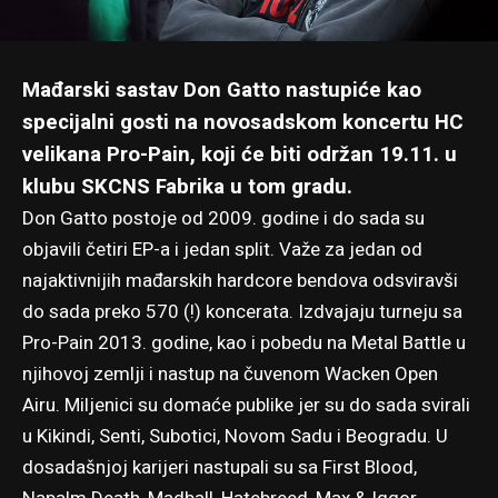
Mađarski sastav Don Gatto nastupiće kao
specijalni gosti na novosadskom koncertu HC
velikana Pro-Pain,
koji će biti održan 19.11. u
klubu SKCNS Fabrika u tom gradu
.
Don Gatto postoje od 2009. godine i do sada su
objavili četiri EP-a i jedan split. Važe za jedan od
najaktivnijih mađarskih hardcore bendova odsviravši
do sada preko 570 (!) koncerata. Izdvajaju turneju sa
Pro-Pain 2013. godine, kao i pobedu na Metal Battle u
njihovoj zemlji i nastup na čuvenom Wacken Open
Airu. Miljenici su domaće publike jer su do sada svirali
u Kikindi, Senti, Subotici, Novom Sadu i Beogradu. U
dosadašnjoj karijeri nastupali su sa First Blood,