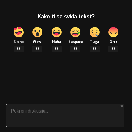
Kako ti se sviđa tekst?
Sjajno
Wow!
Haha
Zaspaću
Tuga
Grrr
0
0
0
0
0
0
500