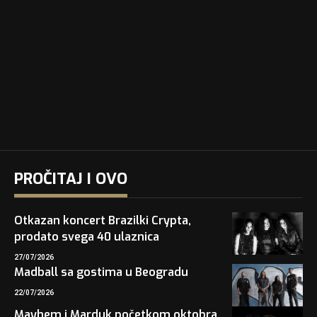
PROČITAJ I OVO
Otkazan koncert Brazilki Crypta,
prodato svega 40 ulaznica
27/07/2026
Madball sa gostima u Beogradu
22/07/2026
Mayhem i Marduk početkom oktobra