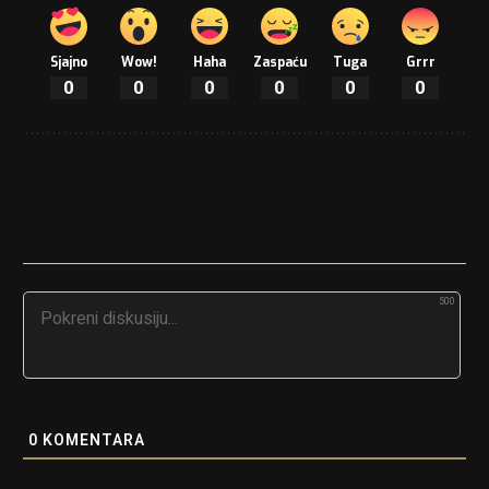
Sjajno
Wow!
Haha
Zaspaću
Tuga
Grrr
0
0
0
0
0
0
500
0
KOMENTARA