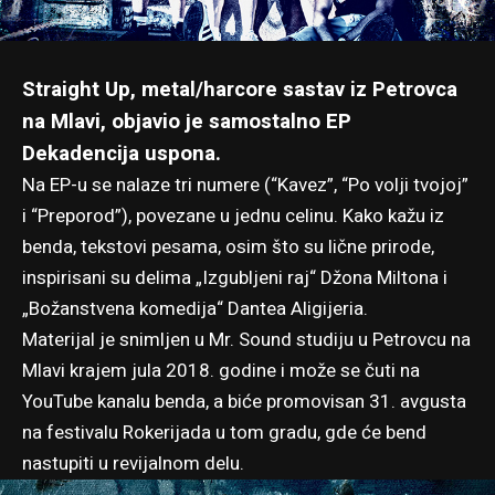
Straight Up, metal/harcore sastav iz Petrovca
na Mlavi, objavio je samostalno EP
Dekadencija uspona.
Na EP-u se nalaze tri numere (“Kavez”, “Po volji tvojoj”
i “Preporod”), povezane u jednu celinu. Kako kažu iz
benda, tekstovi pesama, osim što su lične prirode,
inspirisani su delima „Izgubljeni raj“ Džona Miltona i
„Božanstvena komedija“ Dantea Aligijeria.
Materijal je snimljen u Mr. Sound studiju u Petrovcu na
Mlavi krajem jula 2018. godine i može se čuti na
YouTube kanalu benda, a biće promovisan 31. avgusta
na festivalu Rokerijada u tom gradu, gde će bend
nastupiti u revijalnom delu.