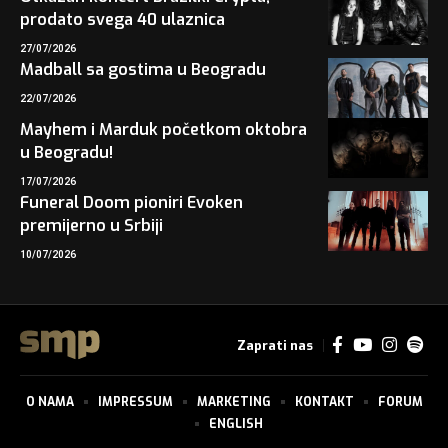
prodato svega 40 ulaznica
27/07/2026
Madball sa gostima u Beogradu
22/07/2026
Mayhem i Marduk početkom oktobra
u Beogradu!
17/07/2026
Funeral Doom pioniri Evoken
premijerno u Srbiji
10/07/2026
Zaprati nas
O NAMA
IMPRESSUM
MARKETING
KONTAKT
FORUM
ENGLISH