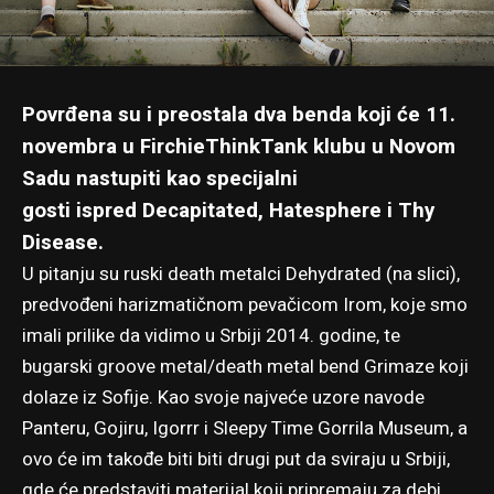
Povrđena su i preostala dva benda koji će 11.
novembra u FirchieThinkTank klubu u Novom
Sadu nastupiti kao specijalni
gosti
ispred Decapitated, Hatesphere i Thy
Disease
.
U pitanju su ruski death metalci Dehydrated (na slici),
predvođeni harizmatičnom pevačicom Irom, koje smo
imali prilike da vidimo u Srbiji 2014. godine, te
bugarski groove metal/death metal bend Grimaze koji
dolaze iz Sofije. Kao svoje najveće uzore navode
Panteru, Gojiru, Igorrr i Sleepy Time Gorrila Museum, a
ovo će im takođe biti biti drugi put da sviraju u Srbiji,
gde će predstaviti materijal koji pripremaju za debi