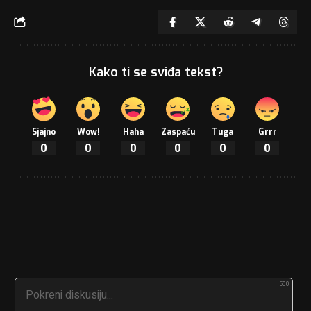
Kako ti se sviđa tekst?
Sjajno
Wow!
Haha
Zaspaću
Tuga
Grrr
0
0
0
0
0
0
500