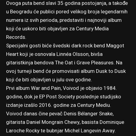
Ovoga puta bend slavi 35 godina postojanja, a takođe
u Beogradu će publici pored velikog broja legendarnih
numera iz svih perioda, predstaviti i najnoviji album
koji će uskoro biti objavljen za Century Media
Records.
Specijalni gosti biće švedski dark rock bend Maggot
Heart koji je osnovala Linnéa Olsson, bivša
gitaristkinja bendova The Oat i Grave Pleasures. Na
ovoj turneji bend će promovisati album Dusk to Dusk
koji će biti objavljen u julu ove godine.
Prvi album War and Pain, Voivod je objavio 1984.
godine, dok je EP Post Society poslednje studijsko
izdanje izašlo 2016. godine za Century Mediu.
Voivod danas čine pevač Denis Bélanger Snake,
gitarista Daniel Mongrain Chewy, basista Dominique
Laroche Rocky te bubnjar Michel Langevin Away.