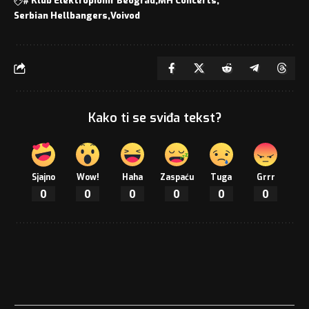
#
Klub Elektropionir Beograd
MH Concerts
Serbian Hellbangers
Voivod
Kako ti se sviđa tekst?
Sjajno
Wow!
Haha
Zaspaću
Tuga
Grrr
0
0
0
0
0
0