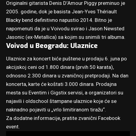
Originalni gitarista Denis D’Amour Piggy preminuo je
2005. godine, dok je basista Jean-Yves Thériault
Blacky bend definitivno napustio 2014. Bitno je
napomenuti da je u Voivodu svirao i Jason Newsted
Jasonic (ex-Metallica) sa kojim su snimili tri albuma.
Voivod u Beogradu: Ulaznice
Ulaznice za koncert biće puštene u prodaju 6. juna po
akcijskoj ceni od 1.800 dinara (prvih 50 karata),
odnosno 2.300 dinara u zvaničnoj pretprodaji. Na dan
koncerta, karte će koštati 3.000 dinara. Prodajna
mesta su Eventim i Gigstix servisi, a organizatori su
najavili i oldschool štampane ulaznice koje će se
naknadno pojaviti u „vrlo limitiranom tiražu“.
Za dodatne informacije, pratite
zvanični Facebook
event
.