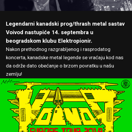
Legendarni kanadski prog/thrash metal sastav
Voivod nastupiće 14. septembra u
beogradskom klubu Elektropionir.
Nakon prethodnog
razgrabljenog i rasprodatog
koncerta
, kanadske metal legende se vraćaju kod nas
da održe dato obećanje o brzom povratku u našu
zemlju!