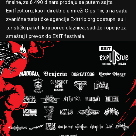
finalne, za 6.490 dinara prodaju se putem sajta
Exitfest.org
, kao i direktno u mreži
Gigs Tix
, a na sajtu
zvanične turističke agencije
Exittrip.org
dostupni su i
turistički paketi koji pored ulaznica, sadrže i opcije za
smeštaj i prevoz do EXIT festivala.