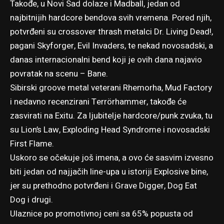
Takođe, u Novi Sad dolaze i Madball, jedan od
najbitnijih hardcore bendova svih vremena. Pored njih,
potvrđeni su crossover thrash metalci Dr. Living Dead!,
pagani Skyforger, Evil Invaders, te nekad novosadski, a
danas internacionalni bend koji je ovih dana
najavio
povratak na scenu – Bane
.
Sibirski groove metal veterani Rhemorha, Mud Factory
i
nedavno recenzirani Terrörhammer
, takođe će
zasvirati na Exitu. Za ljubitelje hardcore/punk zvuka, tu
su Lion’s Law, Exploding Head Syndrome i novosadski
First Flame.
Uskoro se očekuje još imena, a ovo će sasvim izvesno
biti jedan od najjačih line-upa u istoriji Explosive bine,
jer su prethodno potvrđeni i Grave Digger, Dog Eat
Dog i drugi
.
Ulaznice po promotivnoj ceni sa 65% popusta od