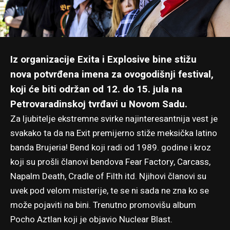
Iz organizacije Exita i Explosive bine stižu
nova potvrđena imena za ovogodišnji festival,
koji će biti održan od 12. do 15. jula na
Petrovaradinskoj tvrđavi u Novom Sadu.
Za ljubitelje ekstremne svirke najinteresantnija vest je
svakako ta da na Exit premijerno stiže meksička latino
banda Brujeria! Bend koji radi od 1989. godine i kroz
koji su prošli članovi bendova Fear Factory, Carcass,
Napalm Death, Cradle of Filth itd. Njihovi članovi su
uvek pod velom misterije, te se ni sada ne zna ko se
može pojaviti na bini. Trenutno promovišu album
Pocho Aztlan koji je objavio Nuclear Blast.