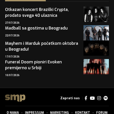
Otkazan koncert Brazilki Crypta,
prodato svega 40 ulaznica
27/07/2026
Madball sa gostima u Beogradu
22/07/2026
Mayhem i Marduk početkom oktobra
u Beogradu!
17/07/2026
Funeral Doom pioniri Evoken
premijerno u Srbiji
10/07/2026
Zaprati nas
O NAMA
IMPRESSUM
MARKETING
KONTAKT
FORUM