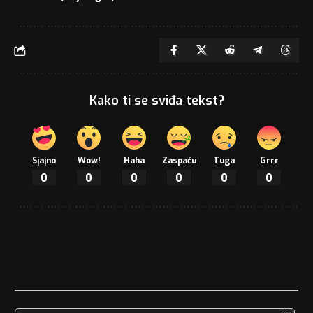
Kako ti se sviđa tekst?
Sjajno
Wow!
Haha
Zaspaću
Tuga
Grrr
0
0
0
0
0
0