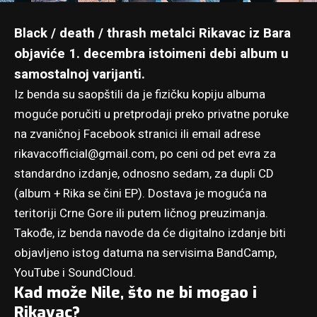
Black / death / thrash metalci Rikavac iz Bara
objaviće 1. decembra istoimeni debi album u
samostalnoj varijanti.
Iz benda su saopštili da je fizičku kopiju albuma
moguće poručiti u pretprodaji preko privatne poruke
na zvaničnoj
Facebook stranici
ili email adrese
rikavacofficial@gmail.com
, po ceni od pet evra za
standardno izdanje, odnosno sedam, za dupli CD
(album + Rika se čini EP). Dostava je moguća na
teritoriji Crne Gore ili putem ličnog preuzimanja.
Takođe, iz benda navode da će digitalno izdanje biti
objavljeno istog datuma na servisima
BandCamp
,
YouTube
i
SoundCloud
.
Kad može Nile, što ne bi mogao i
Rikavac?