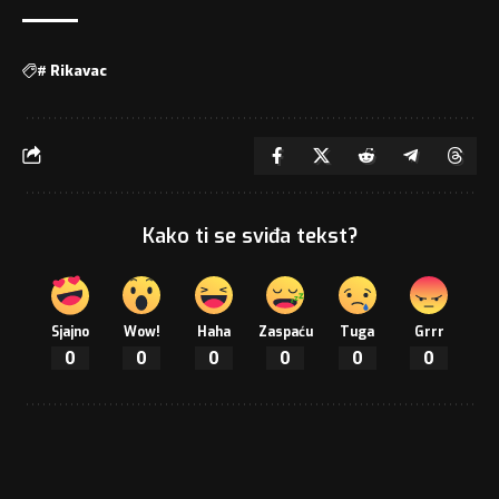
#
Rikavac
Kako ti se sviđa tekst?
Sjajno
Wow!
Haha
Zaspaću
Tuga
Grrr
0
0
0
0
0
0