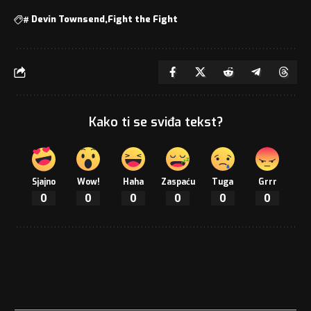
#
Devin Townsend
Fight the Fight
Kako ti se sviđa tekst?
Sjajno
Wow!
Haha
Zaspaću
Tuga
Grrr
0
0
0
0
0
0