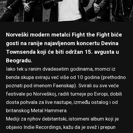
Norveški modern metalci Fight the Fight biće
gosti
na ranije najavljenom koncertu Devina
Townsenda
koji će biti održan 15. avgusta u
Beogradu.
Iako tek u ranim dvadesetim godinama, momci iz
benda skupa sviraju već više od 10 godina (prethodno
poznati pod imenom Faenskap). Svirali su sve veće
festivale po Norveškoj, radili turneje po Evropi, dobili
dosta pohvala za live nastupe, između ostalog i od
britanskog Metal Hammera.
Mediji za njihov debitantski, istoimeni album koji je
objavio Indie Recordings, kažu da je svež i prepun