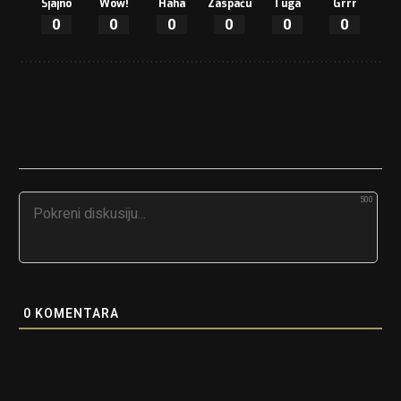
Sjajno
Wow!
Haha
Zaspaću
Tuga
Grrr
0
0
0
0
0
0
500
0
KOMENTARA