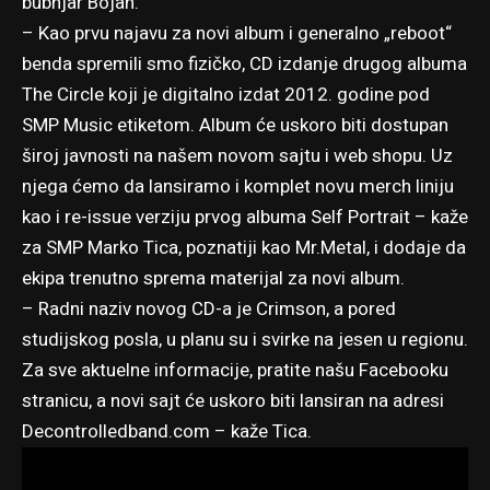
bubnjar Bojan.
– Kao prvu najavu za novi album i generalno „reboot“
benda spremili smo fizičko, CD izdanje drugog albuma
The Circle koji je digitalno izdat 2012. godine
pod
SMP Music etiketom
. Album će uskoro biti dostupan
široj javnosti na našem novom sajtu i web shopu. Uz
njega ćemo da lansiramo i komplet novu merch liniju
kao i re-issue verziju prvog albuma
Self Portrait
– kaže
za SMP Marko Tica, poznatiji kao Mr.Metal, i dodaje da
ekipa trenutno sprema materijal za novi album.
– Radni naziv novog CD-a je Crimson, a pored
studijskog posla, u planu su i svirke na jesen u regionu.
Za sve aktuelne informacije, pratite
našu Facebooku
stranicu
, a novi sajt će uskoro biti lansiran na adresi
Decontrolledband.com
– kaže Tica.