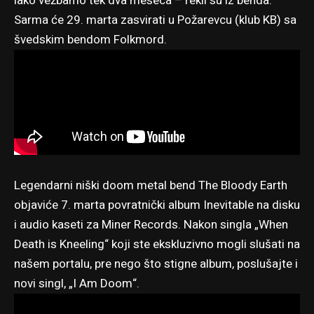
iako vežbamo tek dva meseca – rekli su iz benda.
Sarma će 29. marta zasvirati u Požarevcu (klub KB) sa
švedskim bendom Folkmord.
Legendarni niški doom metal bend The Bloody Earth
objaviće 7. marta povratnički album Inevitable na disku
i audio kaseti za Miner Records. Nakon singla „When
Death is Kneeling“ koji ste
ekskluzivno mogli slušati na
našem portalu
, pre nego što stigne album, poslušajte i
novi singl, „I Am Doom“.