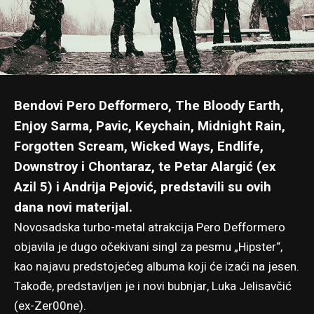
Bendovi Pero Defformero, The Bloody Earth,
Enjoy Sarma, Pavic, Keychain, Midnight Rain,
Forgotten Scream, Wicked Ways, Endlife,
Downstroy i Chontaraz, te Petar Alargić (ex
Azil 5) i Andrija Pejović, predstavili su ovih
dana novi materijal.
Novosadska turbo-metal atrakcija Pero Defformero
objavila je dugo očekivani singl za pesmu „Hipster“,
kao najavu predstojećeg albuma koji će izaći na jesen.
Takođe, predstavljen je i novi bubnjar, Luka Jelisavčić
(ex-Zer00ne).