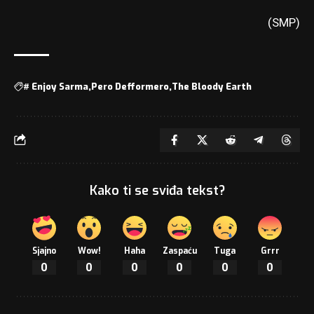
(SMP)
#
Enjoy Sarma
Pero Defformero
The Bloody Earth
Kako ti se sviđa tekst?
Sjajno
Wow!
Haha
Zaspaću
Tuga
Grrr
0
0
0
0
0
0