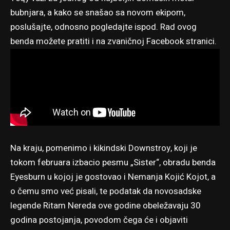
bubnjara, a kako se snašao sa novom ekipom,
poslušajte, odnosno pogledajte ispod. Rad ovog
benda možete pratiti i na zvaničnoj
Facebook stranici
.
Na kraju, pomenimo i kikindski Downstroy, koji je
tokom februara izbacio pesmu „Sister“, obradu benda
Eyesburn u kojoj je gostovao i Nemanja Kojić Kojot,
a
o čemu smo već pisali
, te podatak da novosadske
legende Ritam Nereda ove godine obeležavaju 30
godina postojanja, povodom čega će i objaviti