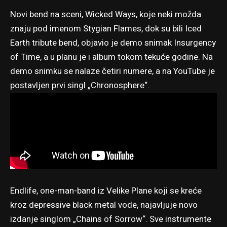
Novi bend na sceni, Wicked Ways, koje neki možda
znaju pod imenom Stygian Flames, dok su bili Iced
Earth tribute bend, objavio je demo snimak Insurgency
of Time, a u planu je i album tokom tekuće godine. Na
demo snimku se nalaze četiri numere, a na YouTube je
postavljen prvi singl „Chronosphere“.
Endlife, one-man-band iz Velike Plane koji se kreće
kroz depressive black metal vode, najavljuje novo
izdanje singlom „Chains of Sorrow“. Sve instrumente