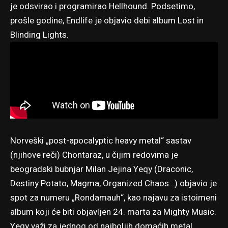
je odsvirao i programirao Hellhound. Podsetimo,
prošle godine, Endlife je objavio debi album Lost in
Blinding Lights.
Norveški „post-apocalyptic heavy metal“ sastav
(njihove reči) Chontaraz, u čijim redovima je
beogradski bubnjar Milan Jejina Yeqy (Draconic,
Destiny Potato, Magma, Organized Chaos…) objavio je
spot za numeru „Rondamauh“, kao najavu za istoimeni
album koji će biti objavljen 24. marta za Mighty Music.
Yeqy važi za jednog od najboljih domaćih metal