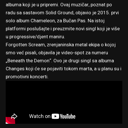
albuma koji je u pripremi. Ovaj muzičar, poznat po
radu sa sastavom Solid Ground, objavio je 2015. prvi
solo album Chameleon, za Bučan Pas. Na istoj
platformi
poslušajte i preuzmite novi singl koji je više
u progressive/djent maniru
.
Forgotten Scream, zrenjaninska metal ekipa o kojoj
smo već pisali, objavila je video-spot za numeru
„Beneath the Demon“. Ovo je drugi singl sa albuma
Changes koji će se pojaviti tokom marta, a u planu su i
promotivni koncerti.