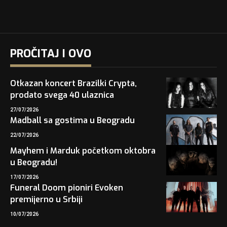
PROČITAJ I OVO
Otkazan koncert Brazilki Crypta,
prodato svega 40 ulaznica
27/07/2026
Madball sa gostima u Beogradu
22/07/2026
Mayhem i Marduk početkom oktobra
u Beogradu!
17/07/2026
Funeral Doom pioniri Evoken
premijerno u Srbiji
10/07/2026