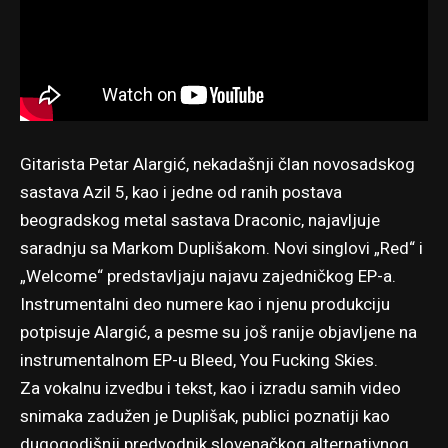
Gitarista Petar Alargić, nekadašnji član novosadskog
sastava Azil 5, kao i jedne od ranih postava
beogradskog metal sastava Draconic, najavljuje
saradnju sa Markom Duplišakom. Novi singlovi „Red“ i
„Welcome“ predstavljaju najavu zajedničkog EP-a.
Instrumentalni deo numere kao i njenu produkciju
potpisuje Alargić, a pesme su još ranije objavljene na
instrumentalnom EP-u
Bleed, You Fucking Skies
.
Za vokalnu izvedbu i tekst, kao i izradu samih video
snimaka zadužen je Duplišak, publici poznatiji kao
dugogodišnji predvodnik slovenačkog alternativnog