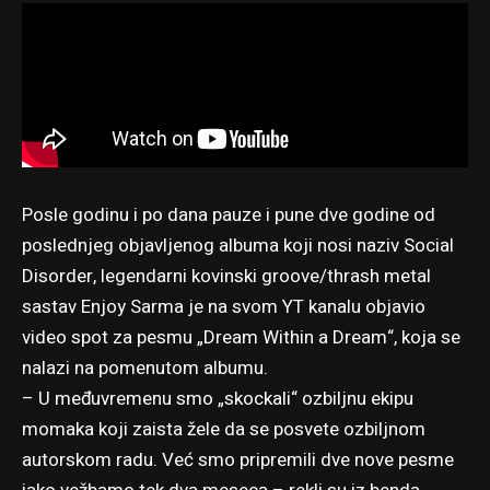
Posle godinu i po dana pauze i pune dve godine od
poslednjeg objavljenog albuma koji nosi naziv Social
Disorder, legendarni kovinski groove/thrash metal
sastav Enjoy Sarma je na svom YT kanalu objavio
video spot za pesmu „Dream Within a Dream“, koja se
nalazi na pomenutom albumu.
– U međuvremenu smo „skockali“ ozbiljnu ekipu
momaka koji zaista žele da se posvete ozbiljnom
autorskom radu. Već smo pripremili dve nove pesme