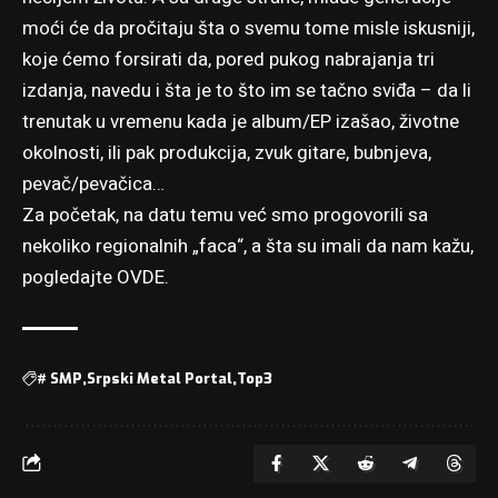
moći će da pročitaju šta o svemu tome misle iskusniji,
koje ćemo forsirati da, pored pukog nabrajanja tri
izdanja, navedu i šta je to što im se tačno sviđa – da li
trenutak u vremenu kada je album/EP izašao, životne
okolnosti, ili pak produkcija, zvuk gitare, bubnjeva,
pevač/pevačica…
Za početak, na datu temu već smo progovorili sa
nekoliko regionalnih „faca“, a šta su imali da nam kažu,
pogledajte OVDE
.
#
SMP
Srpski Metal Portal
Top3