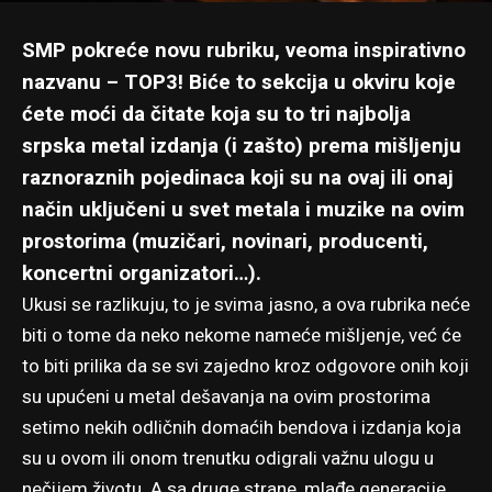
SMP pokreće novu rubriku, veoma inspirativno
nazvanu – TOP3! Biće to sekcija u okviru koje
ćete moći da čitate koja su to tri najbolja
srpska metal izdanja (i zašto) prema mišljenju
raznoraznih pojedinaca koji su na ovaj ili onaj
način uključeni u svet metala i muzike na ovim
prostorima (muzičari, novinari, producenti,
koncertni organizatori…).
Ukusi se razlikuju, to je svima jasno, a ova rubrika neće
biti o tome da neko nekome nameće mišljenje, već će
to biti prilika da se svi zajedno kroz odgovore onih koji
su upućeni u metal dešavanja na ovim prostorima
setimo nekih odličnih domaćih bendova i izdanja koja
su u ovom ili onom trenutku odigrali važnu ulogu u
nečijem životu. A sa druge strane, mlađe generacije