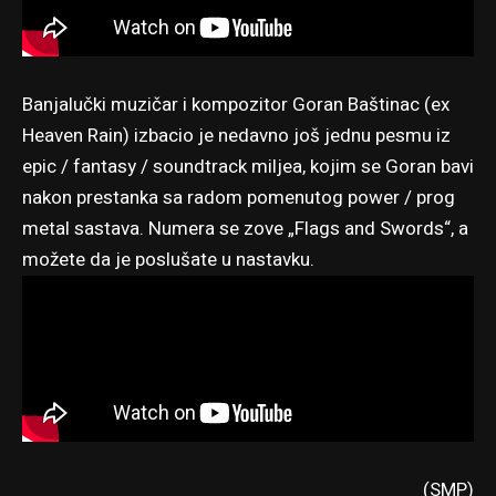
Banjalučki muzičar i kompozitor Goran Baštinac (ex
Heaven Rain) izbacio je nedavno još jednu pesmu iz
epic / fantasy / soundtrack miljea, kojim se Goran bavi
nakon prestanka sa radom pomenutog power / prog
metal sastava. Numera se zove „Flags and Swords“, a
možete da je poslušate u nastavku.
(SMP)