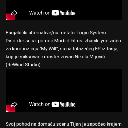
Banjalučki alternative/nu metalci Logic System
Disorder su uz pomoć Morbid Films izbacili lyric video
za kompoziciju “My Will”, sa nadolazećeg EP izdanja,
koji je miksovao i masterizovao Nikola Mijović
(ReWind Studio).
Svoj pohod na domaću scenu Tijan je započeo krajem