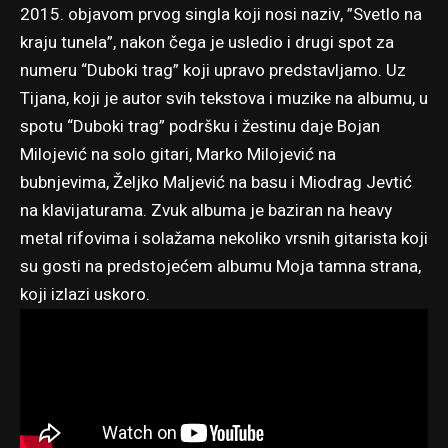
2015. objavom prvog singla koji nosi naziv, ”Svetlo na
kraju tunela”, nakon čega je usledio i drugi spot za
numeru “Duboki trag” koji upravo predstavljamo. Uz
Tijana, koji je autor svih tekstova i muzike na albumu, u
spotu “Duboki trag” podršku i žestinu daje Bojan
Milojević na solo gitari, Marko Milojević na
bubnjevima, Željko Maljević na basu i Miodrag Jevtić
na klavijaturama. Zvuk albuma je baziran na heavy
metal rifovima i solažama nekoliko vrsnih gitarista koji
su gosti na predstojećem albumu Moja tamna strana,
koji izlazi uskoro.