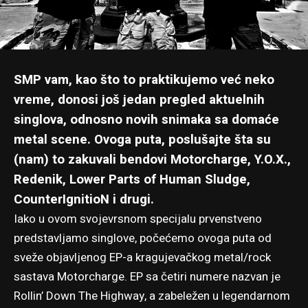
SMP vam, kao što to praktikujemo već neko
vreme, donosi još jedan pregled aktuelnih
singlova, odnosno novih snimaka sa domaće
metal scene. Ovoga puta, poslušajte šta su
(nam) to zakuvali bendovi Motorcharge, Y.O.X.,
Redenik, Lower Parts of Human Sludge,
CounterIgnitioN i drugi.
Iako u ovom svojevrsnom specijalu prvenstveno
predstavljamo singlove, počećemo ovoga puta od
sveže objavljenog EP-a kragujevačkog metal/rock
sastava Motorcharge. EP sa četiri numere nazvan je
Rollin’ Down The Highway, a zabeležen u legendarnom