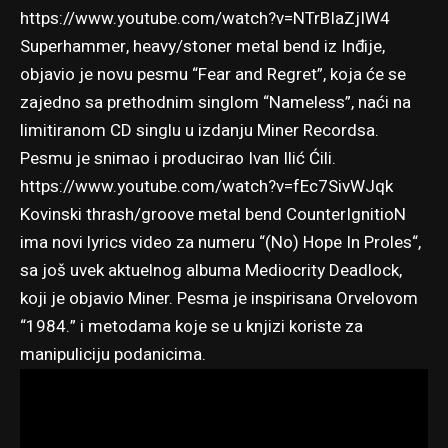
https://www.youtube.com/watch?v=NTrBIaZjIW4
Superhammer, heavy/stoner metal bend iz Inđije,
objavio je novu pesmu “Fear and Regret”, koja će se
zajedno sa prethodnim singlom “Nameless”, naći na
limitiranom CD singlu u izdanju Miner Recordsa.
Pesmu je snimao i producirao Ivan Ilić Ćili.
https://www.youtube.com/watch?v=fEc7SivWJqk
Kovinski thrash/groove metal bend CounterIgnitioN
ima novi lyrics video za numeru “(No) Hope In Proles“,
sa još uvek aktuelnog albuma
Mediocrity Deadlock
,
koji je objavio Miner. Pesma je inspirisana Orvelovom
“1984.” i metodama koje se u knjizi koriste za
manipuliciju podanicima.