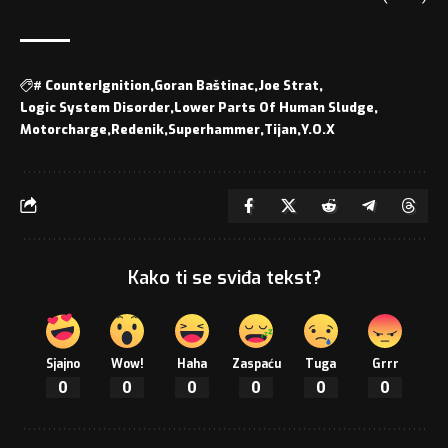
#
CounterIgnition
Goran Baštinac
Joe Strat
Logic System Disorder
Lower Parts Of Human Sludge
Motorcharge
Redenik
Superhammer
Tijan
Y.O.X
Kako ti se sviđa tekst?
Sjajno
Wow!
Haha
Zaspaću
Tuga
Grrr
0
0
0
0
0
0