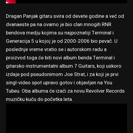
Dragan Panjak gitaru svira od devete godine a već od
dvanaeste pa na ovamo je bio clan mnogih RNR
bendova medju kojima su najpoznatiji Terminal i
Generacija 5 u kojoj je od 2000-2006 bio pevač. U
poslednje vreme vratio se i autorskom radu a
proizvod toga će biti novi album benda Terminal i
gitarsko-instrumentalni album 7 Guitars, koji uskoro
izdaje pod pseudonimom Joe Strat, i za koji je prvi
singl-video spot upravo gotov i objavljen na You
Tubeu. Oba albuma će izaći za novu Revolver Records
muzičku kuću do početka leta.