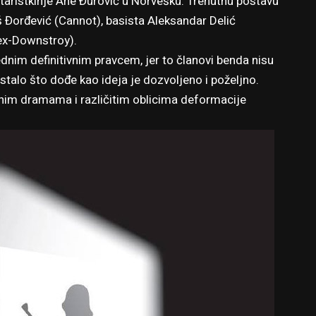
taristkinje Ane Đurović u Norvešku. Trenutnu postavu
oš Đorđević (Cannot), basista Aleksandar Delić
 ex-Downstroy).
ednim definitivnim pravcem, jer to članovi benda nisu
stalo što dođe kao ideja je dozvoljeno i poželjno.
čnim dramama i različitim oblicima deformacije