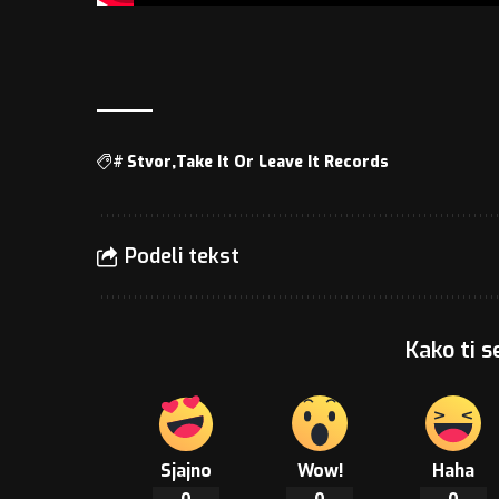
#
Stvor
Take It Or Leave It Records
Podeli tekst
Kako ti s
Sjajno
Wow!
Haha