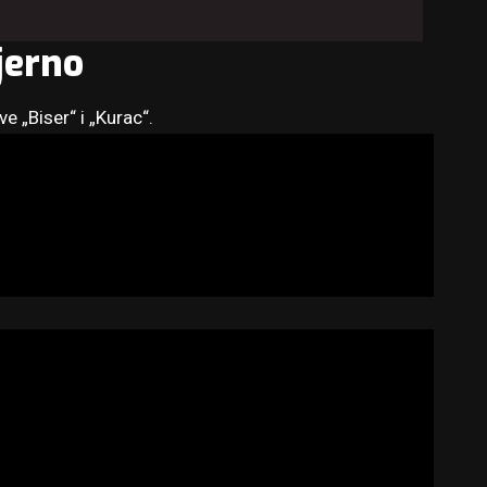
jerno
e „Biser“ i „Kurac“.