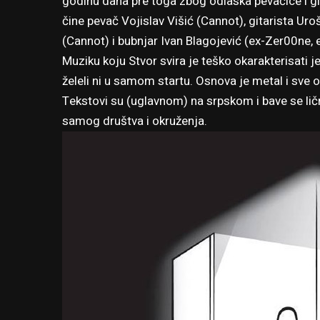
godinu dana pre toga zbog odlaska pevačice i gi
čine pevač Vojislav Višić (Cannot), gitarista Ur
(Cannot) i bubnjar Ivan Blagojević (ex-Zer00ne,
Muziku koju Stvor svira je teško okarakterisati j
želeli ni u samom startu. Osnova je metal i sve o
Tekstovi su (uglavnom) na srpskom i bave se li
samog društva i okruženja.