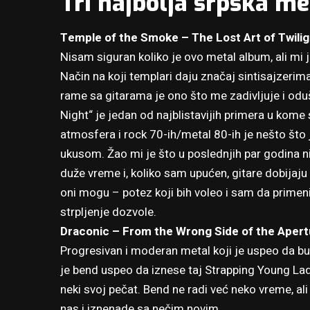
Tri najbolja srpska me
Temple of the Smoke – The Lost Art of Twilig
Nisam siguran koliko je ovo metal album, ali mi 
Način na koji templari daju značaj sintisajzerim
rame sa gitarama je ono što me zadivljuje i odu
Night“ je jedan od najblistavijih primera u kome
atmosfera i rock 70-ih/metal 80-ih je nešto što
ukusom. Žao mi je što u poslednjih par godina n
duže vreme i, koliko sam upućen, gitare dobijaju
oni mogu – potez koji bih voleo i sam da primen
strpljenje dozvole.
Draconic – From the Wrong Side of the Apert
Progresivan i moderan metal koji je uspeo da bud
je bend uspeo da iznese taj Strapping Young Lad
neki svoj pečat. Bend ne radi već neko vreme, ali
nas i iznenade sa nečim novim.