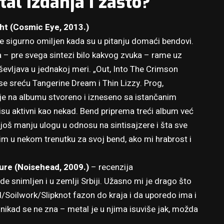
tal izdanja i zašto?
ht (Cosmic Eye, 2013.)
je sigurno omiljen kada su u pitanju domaći bendovi.
a – pre svega sintezi bilo kakvog zvuka – rame uz
ševljava u jednakoj meri. „Out, Into The Crimson
 se sreću Tangerine Dream i Thin Lizzy. Prog,
 je na albumu stvoreno i izneseno sa istančanim
isu aktivni kao nekad. Bend priprema treći album već
 još manju ulogu u odnosu na sintisajzere i šta sve
im u nekom trenutku za svoj bend, ako mi hrabrost i
ure (Noisehead, 2009.)
–
recenzija
e snimljen i u zemlji Srbiji. Užasno mi je drago što
/Soilwork/Slipknot fazon do kraja i da uporedo ima i
 nikad se ne zna – metal je u njima isuviše jak, možda