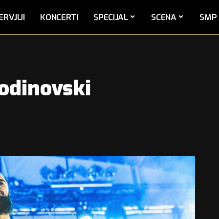
ERVJUI
KONCERTI
SPECIJAL
SCENA
SMP 
odinovski