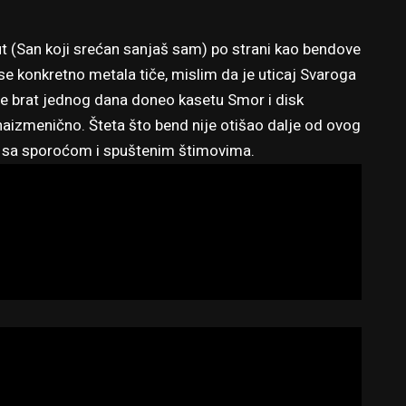
t (San koji srećan sanjaš sam) po strani kao bendove
se konkretno metala tiče, mislim da je uticaj Svaroga
e brat jednog dana doneo kasetu Smor i disk
naizmenično. Šteta što bend nije otišao dalje od ovog
ao sa sporoćom i spuštenim štimovima.