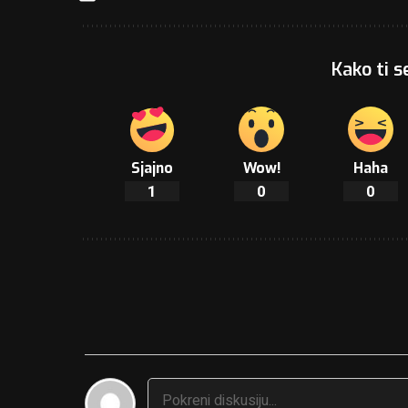
Kako ti s
Sjajno
Wow!
Haha
1
0
0