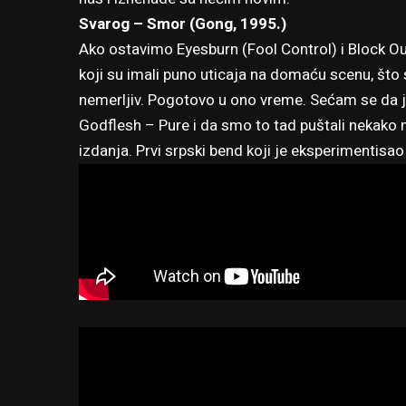
Svarog – Smor (Gong, 1995.)
Ako ostavimo Eyesburn (Fool Control) i Block Ou
koji su imali puno uticaja na domaću scenu, što 
nemerljiv. Pogotovo u ono vreme. Sećam se da j
Godflesh – Pure i da smo to tad puštali nekako 
izdanja. Prvi srpski bend koji je eksperimentis