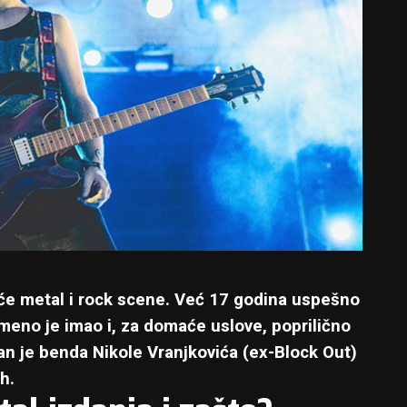
će metal i rock scene. Već 17 godina uspešno
meno je imao i, za domaće uslove, poprilično
an je benda Nikole Vranjkovića (ex-Block Out)
h.