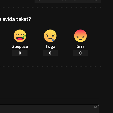
e sviđa tekst?
Zaspaću
Tuga
Grrr
0
0
0
500