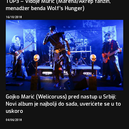
TOP3 – Vidoje Murić (Marena/Akrep fanzin,
menadžer benda Wolf’s Hunger)
16/10/2018
Gojko Marić (Welicoruss) pred nastup u Srbiji:
Novi album je najbolji do sada, uverićete se u to
uskoro
04/06/2018