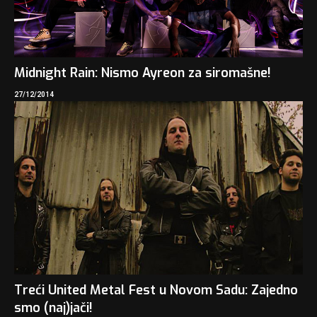
Midnight Rain: Nismo Ayreon za siromašne!
27/12/2014
Treći United Metal Fest u Novom Sadu: Zajedno
smo (naj)jači!