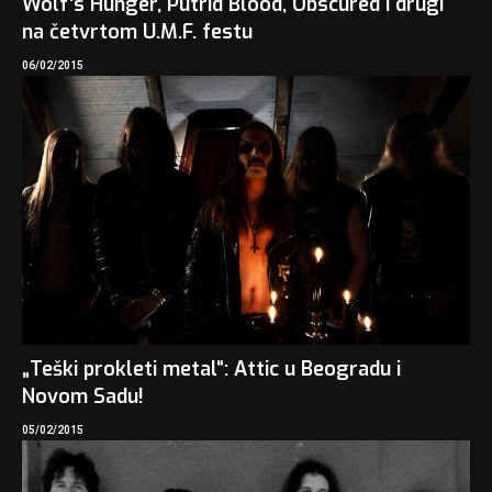
Wolf’s Hunger, Putrid Blood, Obscured i drugi
na četvrtom U.M.F. festu
06/02/2015
„Teški prokleti metal“: Attic u Beogradu i
Novom Sadu!
05/02/2015