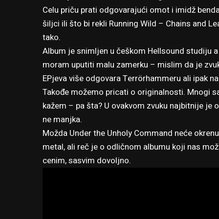
Celu priču prati odgovarajući omot i imidž benda
šiljci ili što bi rekli Running Wild – Chains and Le
tako.
Album je snimljen u češkom Hellsound studiju a
moram uputiti malu zamerku – mislim da je zvuk tr
EPjeva više odgovara Terrörhammeru ali ipak na kr
Takođe možemo pricati o originalnosti. Mnogi sa 
kažem – pa šta? U ovakvom zvuku najbitnije je 
ne manjka.
Možda Under the Unholy Command neće okrenuti 
metal, ali reč je o odličnom albumu koji nas mož
cenim, sasvim dovoljno.