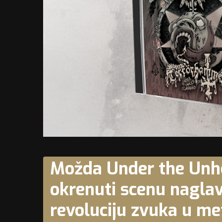
Možda Under the Un
okrenuti scenu naglav
revoluciju zvuka u met