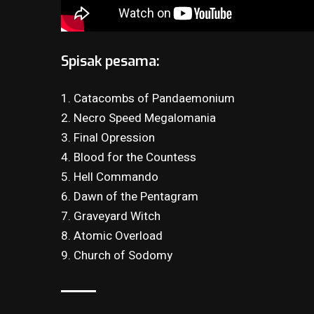
Spisak pesama:
1. Catacombs of Pandaemonium
2. Necro Speed Megalomania
3. Final Opression
4. Blood for the Countess
5. Hell Commando
6. Dawn of the Pentagram
7. Graveyard Witch
8. Atomic Overload
9. Church of Sodomy