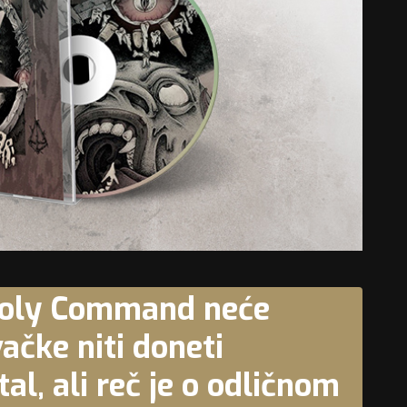
holy Command neće
ačke niti doneti
al, ali reč je o odličnom