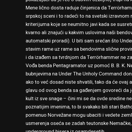
Mene lično dosta raduje činjenica da Terrörha
srpskoj sceni i to radeći to na svetski izravnom
kriterijuma koje se neumitno javi kada se sus
kvarno ali znajući u kakvim uslovima naši bendo
automatski proradi). U biti sam srećan što Un
stavim rame uz rame sa bendovima slične provi
i da izađem sa tvrdnjom da Terrörhammer ne za
Vođa benda Pentagramator uz pomoć B. B. K. Ne
bubnjevima na Under The Unholy Command donosi
ako to već dosad niste shvatili, tako da će ovaj 
glavu od ovog benda sa gađenjem govoreći da je s
kult iz sve snage – čini mi se da ovde sredine
poznatijim imenima, to bi svakako bili stari Bat
pomenuo Norvežane mogu ubaciti i vedete zemlj
usmerenja oseća se zadah teutonske Nemačke, pa 
underground bisera iz osamdesetih.