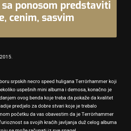
 sa ponosom predstaviti
je, cenim, sasvim
 2015.
boru srpskih necro speed huligana
Terrörhammer
koji
nekoliko uspešnih mini albuma i demosa, konačno je
zdanjem ovog benda koje treba da pokaže da kvalitet
adije predjelo za dobre stvari koje je trebalo
samom početku da vas obavestim da je Terrörhammer
urioznost sa svojih kraćih javljanja duž celog albuma
 koju se može računati iz sve snage!