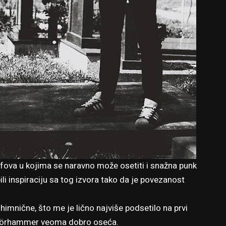
fova u kojima se naravno može osetiti i snažna punk
pili inspiraciju sa tog izvora tako da je povezanost
mnične, što me je lično najviše podsetilo na prvi
rrörhammer veoma dobro oseća.