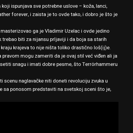
 koji ispunjava sve potrebne uslove – koža, lanci,
ather forever, i zaista je to ovde tako, i dobro je što je
 masterizovao ga je Vladimir Uzelac i ovde jedino
ebao biti za nijansu prljaviji i da boja sa starih
aju krajeva to nije ništa toliko drastično loš(ij)e.
pravom mogu zameriti da je ovaj stil već viđen ali ja
osetiti snagu i imati dobre pesme, što Terrörhammeru
scenu naglavačke niti doneti revoluciju zvuka u
e sa ponosom predstaviti na svetskoj sceni što je,