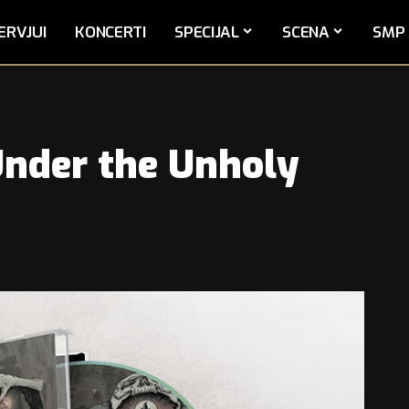
ERVJUI
KONCERTI
SPECIJAL
SCENA
SMP 
nder the Unholy