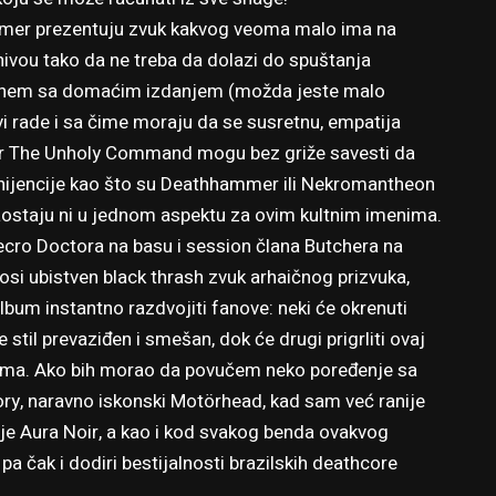
mmer prezentuju zvuk kakvog veoma malo ima na
 nivou tako da ne treba da dolazi do spuštanja
retnem sa domaćim izdanjem (možda jeste malo
vi rade i sa čime moraju da se susretnu, empatija
der The Unholy Command mogu bez griže savesti da
nijencije kao što su Deathhammer ili Nekromantheon
ostaju ni u jednom aspektu za ovim kultnim imenima.
cro Doctora na basu i session člana Butchera na
 ubistven black thrash zvuk arhaičnog prizvuka,
album instantno razdvojiti fanove: neki će okrenuti
til prevaziđen i smešan, dok će drugi prigrliti ovaj
 nema. Ako bih morao da povučem neko poređenje sa
hory, naravno iskonski Motörhead, kad sam već ranije
e Aura Noir, a kao i kod svakog benda ovakvog
čak i dodiri bestijalnosti brazilskih deathcore