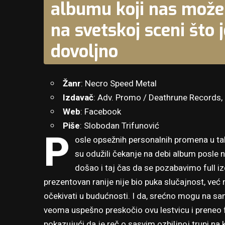
albumu koji nas može
na svetskoj sceni što 
dovoljno
Žanr
: Necro Speed Metal
Izdavač
: Adv. Promo / Deathrune Records,
Web
:
Facebook
Piše
:
Slobodan Trifunović
P
osle opsežnih personalnih promena u ta
su odužili čekanje na debi album posle 
došao i taj čas da se pozabavimo full i
prezentovan ranije nije bio puka slučajnost, već r
očekivati u budućnosti. I da, srećno mogu na 
veoma uspešno preskočio ovu lestvicu i preneo f
pokazujući da je reč o sasvim ozbiljnoj trupi na