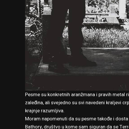
Pesme su konkretnih aranžmana i pravih metal ri
zaleđina, ali svejedno su svi navedeni kraljevi cr
krajnje razumljiva.
Moram napomenuti da su pesme takođe i dosta hi
Bathory, društvo u kome sam siguran da se Te