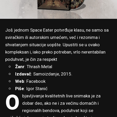
Još jednom Space Eater potvrđuje klasu, ne samo sa
sviračkim ili autorskim umećem, već i rezonima i
shvatanjem situacije uopšte. Upustiti se u ovako
kompleksan i, iako preko potreban, vrlo nerentabilan
poduhvat, je čin za respekt
Žanr
: Thrash Metal
Izdavač
: Samoizdanje, 2015.
Web
:
Facebook
Piše
:
Igor Stanić
O
bjavljivanje kvalitetnih live snimaka je za
dobar deo, ako ne i za većinu domaćih i
regionalih bendova, poduhvat koji se