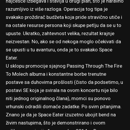
najčešće izbegava i stavlja u drugi plan, što je naravno
razumljivo iz više razloga. Operacija tog tipa je
svakako proždirač budžeta koja pride stravično utiče i
na ostale resurse persona koji skupe petlju da se u to
upuste. Ukratko, zahtevnost velika, rezultat krajnje
neizvestan. No, ako se od nekoga moglo očekivati da
se upusti u tu avanturu, onda je to svakako
Space
Eater
.
U sklopu promocije sjajnog
Passing Through The Fire
To Molech
albuma i konstantne borbe trenutne
postave sa duhovima prošlosti (čisto da podsetimo, u
postavi SE koja je svirala na ovom koncertu nije bilo
niti jednog originalnog člana), momci su ponovo
vrhunski odradili domaće zadatke. Po svim pitanjima.
Znano je da je Space Eater izuzetno ubojit bend na
živim nastupima, što je demonstrirano i ovom