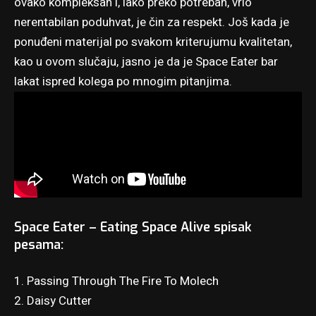
ovako kompleksan i, iako preko potreban, vrlo
nerentabilan poduhvat, je čin za respekt. Još kada je
ponuđeni materijal po svakom kriterujumu kvalitetan,
kao u ovom slučaju, jasno je da je Space Eater bar
lakat ispred kolega po mnogim pitanjima.
Space Eater – Eating Space Alive spisak
pesama:
1. Passing Through The Fire To Molech
2. Daisy Cutter