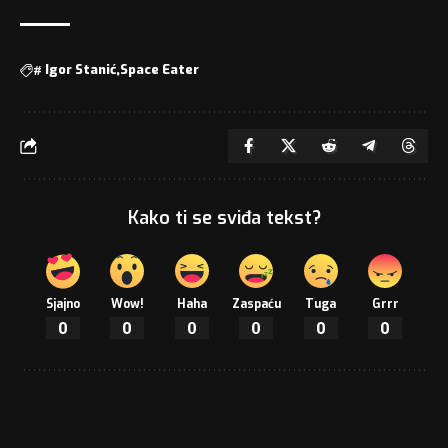
#
Igor Stanić
Space Eater
Kako ti se sviđa tekst?
Sjajno
Wow!
Haha
Zaspaću
Tuga
Grrr
0
0
0
0
0
0