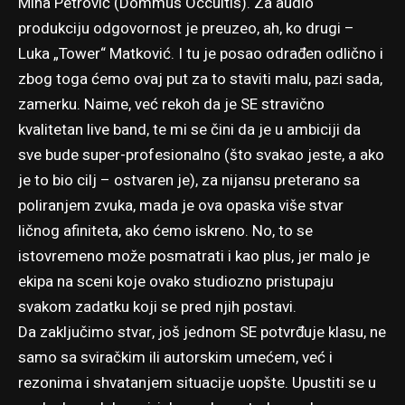
Mina Petrović (Dommus Occultis). Za audio
produkciju odgovornost je preuzeo, ah, ko drugi –
Luka „Tower“ Matković. I tu je posao odrađen odlično i
zbog toga ćemo ovaj put za to staviti malu, pazi sada,
zamerku. Naime, već rekoh da je SE stravično
kvalitetan live band, te mi se čini da je u ambiciji da
sve bude super-profesionalno (što svakao jeste, a ako
je to bio cilj – ostvaren je), za nijansu preterano sa
poliranjem zvuka, mada je ova opaska više stvar
ličnog afiniteta, ako ćemo iskreno. No, to se
istovremeno može posmatrati i kao plus, jer malo je
ekipa na sceni koje ovako studiozno pristupaju
svakom zadatku koji se pred njih postavi.
Da zaključimo stvar, još jednom SE potvrđuje klasu, ne
samo sa sviračkim ili autorskim umećem, već i
rezonima i shvatanjem situacije uopšte. Upustiti se u