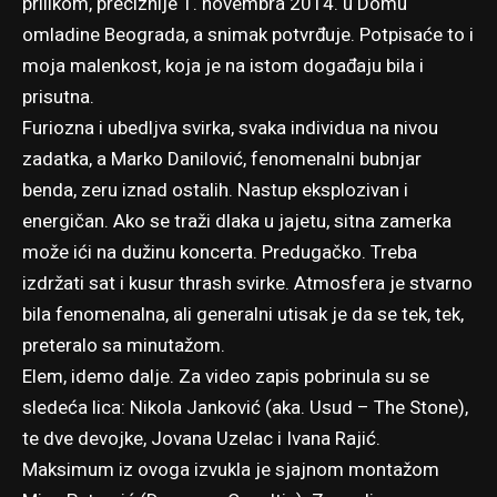
prilikom, preciznije 1. novembra 2014. u Domu
omladine Beograda, a snimak potvrđuje. Potpisaće to i
moja malenkost, koja je na istom događaju bila i
prisutna.
Furiozna i ubedljva svirka, svaka individua na nivou
zadatka, a Marko Danilović, fenomenalni bubnjar
benda, zeru iznad ostalih. Nastup eksplozivan i
energičan. Ako se traži dlaka u jajetu, sitna zamerka
može ići na dužinu koncerta. Predugačko. Treba
izdržati sat i kusur thrash svirke. Atmosfera je stvarno
bila fenomenalna, ali generalni utisak je da se tek, tek,
preteralo sa minutažom.
Elem, idemo dalje. Za video zapis pobrinula su se
sledeća lica: Nikola Janković (aka. Usud – The Stone),
te dve devojke, Jovana Uzelac i Ivana Rajić.
Maksimum iz ovoga izvukla je sjajnom montažom