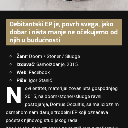
Debitantski EP je, povrh svega, jako
dobar i ništa manje ne očekujemo od
njih u budućnosti
Žanr
: Doom / Stoner / Sludge
Izdavač
: Samoizdanje, 2015.
Web
:
Facebook
Piše
: Igor Stanić
N
ovi entitet, materijalizovan leta gospodnjeg
2015, na doom/stoner/sludge ravni
postojanja, Domus Occultis, sa malicioznim
osmehom nam daruje trodelni EP koji označava
početak njihovog studijskog rada.