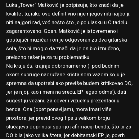
Luka „Tower“ Matković je potpisuje, što znači da je
kvalitet tu, iako ovo definitivno nije njegov niti najbolji,
niti najgori rad, već nešto što je po ulasku u Citadelu
zagarantovano. Gosn. Matković je istovremeno i
gostujući muzičar i on je odgovoran za dva gitarska
sola, što bi moglo da znači da je on bio iznuđeno,
prelazno rešenje za tu problematiku.
Na kraju ću, krajnje dobronamerno (i pod budnim
okom supruge naoružane kristalnom vazom koju je
spremna da upotrebi ako previše budem kritikovao DO,
jer je njoj, kao i meni na sreću, EP legao odma’), dati
sugestiju vezanu za cover i vizuelnu prezentaciju
benda. Ona (opet ponavljam), mora imati više
prostora, jer previd ovog tipa u velikom broju
slučajeva doprinosi sporijoj afirmaciji benda, što bi za
DO bila jako velika šteta, jer debitantski EP je, povrh