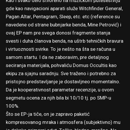
Kao i svako delo stvoreno na muzičkom putešestviju
gde kao navigacioni aparati služe Witchfinder General,
Pagan Altar, Pentagram, Sleep, etc. etc (reference su
navedene od strane bubnjarke benda, Mine Petrović) i
ovaj EP nam pre svega donosi fragmente stanja
svesti i duha članova benda, na uštrb tehničkih bravura
i virtuoznosti svirke. To je nešto na šta se računa u
samom startu. I da ne zaboravim, pre detaljnog
seciranja materijala, pohvaliću Domus Occultis kao
ekipu za sjajnu saradnju. Sve traženo i potrebno za
pristojno predstavljanje je dostavljneo momentalno.
Da je kooperativnost parametar recenzije, u ovom
segmetu ocena za njih bila bi 10/10 tj. po SMP-u
100%.
Što se EP-ja tiče, on je zapravo paketić
kompresovanog mraka i atmosfera (subjektivno) mu