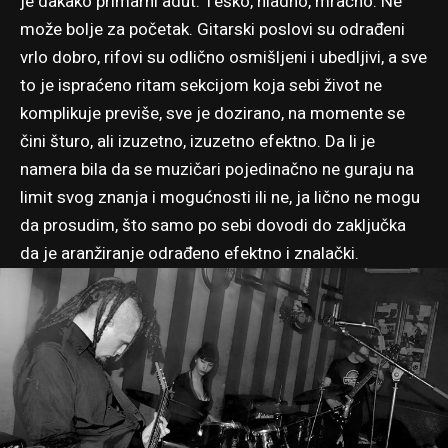
je dakako primarni adut. Teško, hladno, mračno. Ne
može bolje za početak. Gitarski poslovi su odrađeni
vrlo dobro, rifovi su odlično osmišljeni i ubedljivi, a sve
to je ispraćeno ritam sekcijom koja sebi život ne
komplikuje previše, sve je dozirano, na momente se
čini šturo, ali izuzetno, izuzetno efektno. Da li je
namera bila da se muzičari pojedinačno ne guraju na
limit svog znanja i mogućnosti ili ne, ja lično ne mogu
da prosudim, što samo po sebi dovodi do zaključka
da je aranžiranje odrađeno efektno i znalački.