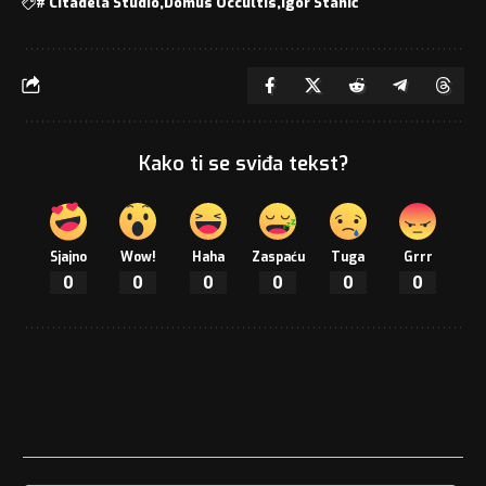
#
Citadela Studio
Domus Occultis
Igor Stanić
Kako ti se sviđa tekst?
Sjajno
Wow!
Haha
Zaspaću
Tuga
Grrr
0
0
0
0
0
0