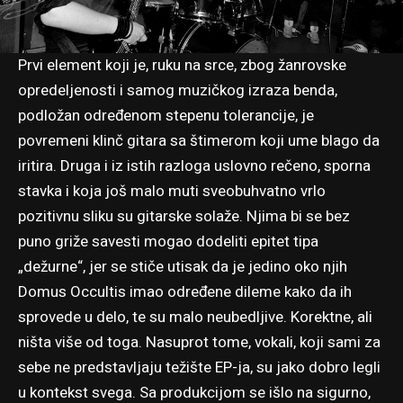
Prvi element koji je, ruku na srce, zbog žanrovske
opredeljenosti i samog muzičkog izraza benda,
podložan određenom stepenu tolerancije, je
povremeni klinč gitara sa štimerom koji ume blago da
iritira. Druga i iz istih razloga uslovno rečeno, sporna
stavka i koja još malo muti sveobuhvatno vrlo
pozitivnu sliku su gitarske solaže. Njima bi se bez
puno griže savesti mogao dodeliti epitet tipa
„dežurne“, jer se stiče utisak da je jedino oko njih
Domus Occultis imao određene dileme kako da ih
sprovede u delo, te su malo neubedljive. Korektne, ali
ništa više od toga. Nasuprot tome, vokali, koji sami za
sebe ne predstavljaju težište EP-ja, su jako dobro legli
u kontekst svega. Sa produkcijom se išlo na sigurno,