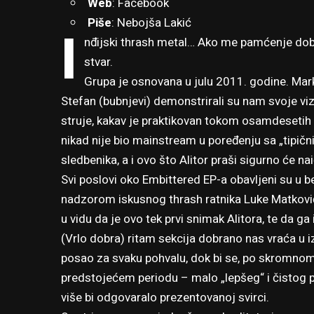
Web
:
Facebook
Piše
: Nebojša Lakić
I
nđijski thrash metal… Ako me pamćenje dobro 
stvar.
Grupa je osnovana u julu 2011. godine. Marko
Stefan (bubnjevi) demonstrirali su nam svoje vi
struje, kakav je praktikovan tokom osamdesetih 
nikad nije bio mainstream u poređenju sa „tipični
sledbenika, a i ovo što Alitor praši sigurno će 
Svi poslovi oko Embittered EP-a obavljeni su u
nadzorom iskusnog thrash ratnika Luke Matkovića
u vidu da je ovo tek prvi snimak Alitora, te da g
(Vrlo dobra) ritam sekcija dobrano nas vraća u i
posao za svaku pohvalu, dok bi se, po skromnom 
predstojećem periodu – malo „lepšeg“ i čistog pe
više bi odgovaralo prezentovanoj svirci.