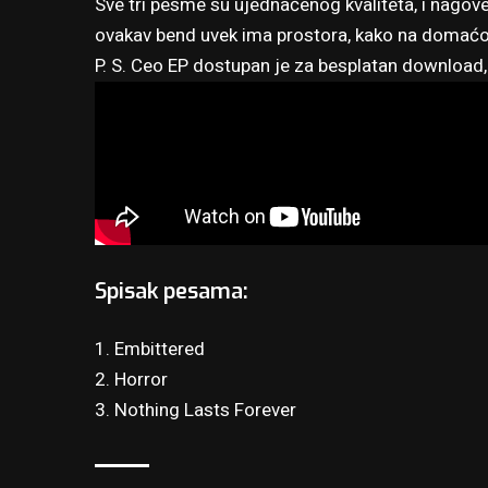
Sve tri pesme su ujednačenog kvaliteta, i nagoveš
ovakav bend uvek ima prostora, kako na domaćoj,
P. S. Ceo EP dostupan je za besplatan download
Spisak pesama:
1. Embittered
2. Horror
3. Nothing Lasts Forever