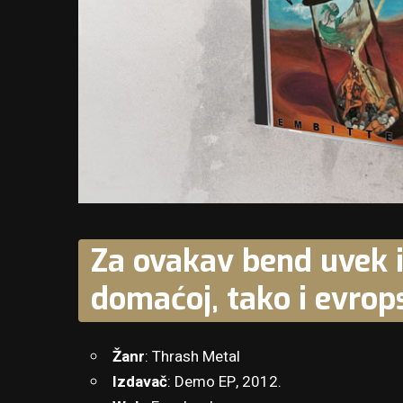
Za ovakav bend uvek 
domaćoj, tako i evrop
Žanr
: Thrash Metal
Izdavač
: Demo EP, 2012.