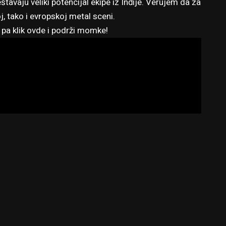
tavaju veliki potencijal ekipe iz Inđije. Verujem da za
 tako i evropskoj metal sceni.
, pa
klik ovde
i podrži momke!