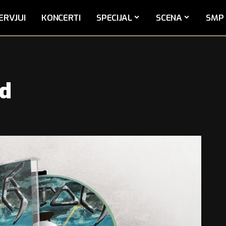
ERVJUI
KONCERTI
SPECIJAL
SCENA
SMP 
ed