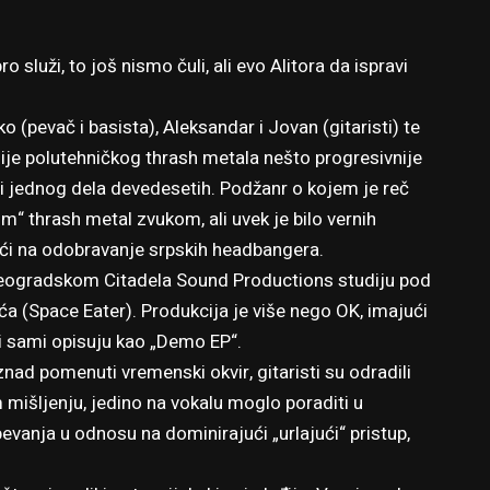
služi, to još nismo čuli, ali evo Alitora da ispravi
 (pevač i basista), Aleksandar i Jovan (gitaristi) te
zije polutehničkog thrash metala nešto progresivnije
i jednog dela devedesetih. Podžanr o kojem je reč
m“ thrash metal zvukom, ali uvek je bilo vernih
naići na odobravanje srpskih headbangera.
 beogradskom Citadela Sound Productions studiju pod
 (Space Eater). Produkcija je više nego OK, imajući
a i sami opisuju kao „Demo EP“.
znad pomenuti vremenski okvir, gitaristi su odradili
mišljenju, jedino na vokalu moglo poraditi u
vanja u odnosu na dominirajući „urlajući“ pristup,