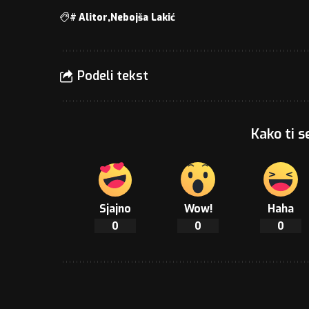
#
Alitor
Nebojša Lakić
Podeli tekst
Kako ti s
Sjajno
Wow!
Haha
0
0
0