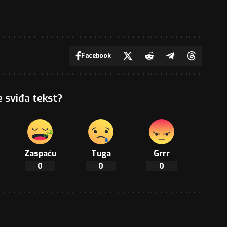
Facebook
e sviđa tekst?
Zaspaću
Tuga
Grrr
0
0
0