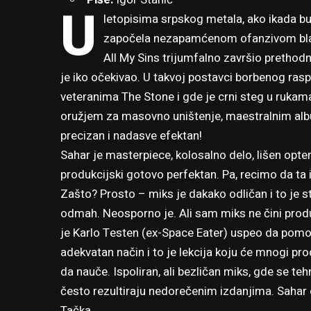
U
letopisima srpskog metala, ako ikada bu
započela nezapamćenom ofanzivom black 
All My Sins trijumfalno završio prethod
je iko očekivao. U takvoj postavci borbenog ra
veteranima The Stone
i gde je crni steg
u rukam
oružjem za masovno uništenje, maestralnim alb
precizan i nadasve efektan!
Sahar je masterpiece, kolosalno delo, lišen opter
produkcijski gotovo perfektan. Pa, recimo da ta 
Zašto? Prosto – miks je dakako odličan i to je s
odmah. Neosporno je. Ali sam miks ne čini produ
je Karlo Testen (ex-Space Eater) uspeo da pomog
adekvatan način i to je lekcija koju će mnogi p
da nauče. Ispoliran, ali bezličan miks, gde se tehn
često rezultiraju nedorečenim izdanjima. Sahar o
Tačka.