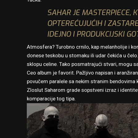
SAHAR JE MASTERPIECE, K
OPTEREĆUJUĆIH I ZASTARE
IDEJNO I PRODUKCIJSKI G
Atmosfera? Turobno crnilo, kap melanholije i kon
donese teskobu u stomaku ili udar čekića u čelo.
sklopu celine. Tako posmatrajući stvari, mogu
Ceo album je favorit. Pažljivo napisan i aranžira
povučem paralele sa nekim stranim bendovima koji
Zloslut Saharom grade sopstveni izraz i identit
komparacije tog tipa.