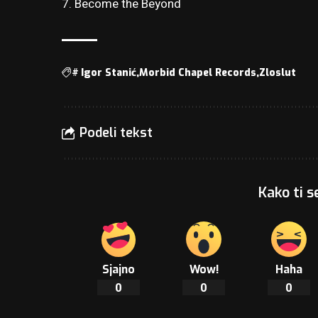
7. Become the Beyond
#
Igor Stanić
Morbid Chapel Records
Zloslut
Podeli tekst
Kako ti s
Sjajno
Wow!
Haha
0
0
0