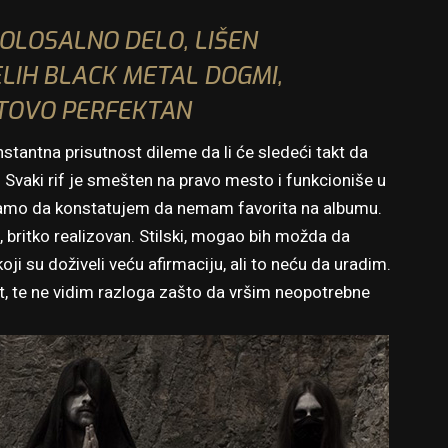
OLOSALNO DELO, LIŠEN
LIH BLACK METAL DOGMI,
OTOVO PERFEKTAN
stantna prisutnost dileme da li će sledeći takt da
 Svaki rif je smešten na pravo mesto i funkcioniše u
 samo da konstatujem da nemam favorita na albumu.
n, britko realizovan. Stilski, mogao bih možda da
 su doživeli veću afirmaciju, ali to neću da uradim.
et, te ne vidim razloga zašto da vršim neopotrebne