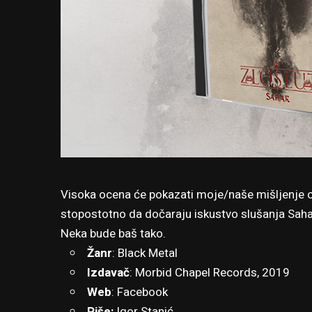
Visoka ocena će pokazati moje/naše mišljenje o 
stopostotno da dočaraju iskustvo slušanja Saha
Neka bude baš tako.
Žanr
: Black Metal
Izdavač
: Morbid Chapel Records, 2019
Web
:
Facebook
Piše:
Igor Stanić