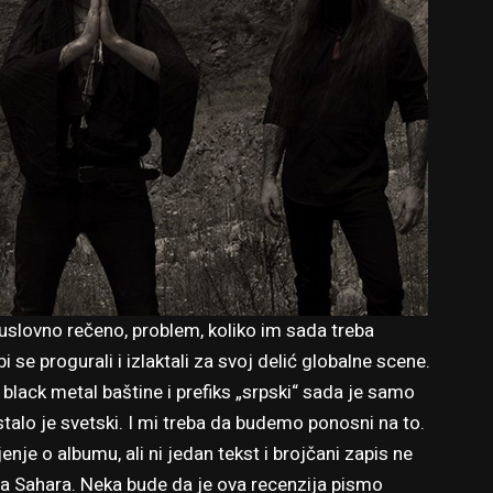
 uslovno rečeno, problem, koliko im sada treba
 se progurali i izlaktali za svoj delić globalne scene.
 black metal baštine i prefiks „srpski“ sada je samo
talo je svetski. I mi treba da budemo ponosni na to.
je o albumu, ali ni jedan tekst i brojčani zapis ne
a Sahara. Neka bude da je ova recenzija pismo