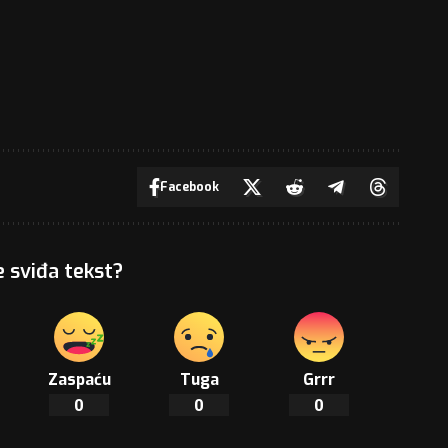
Facebook
e sviđa tekst?
Zaspaću
Tuga
Grrr
0
0
0