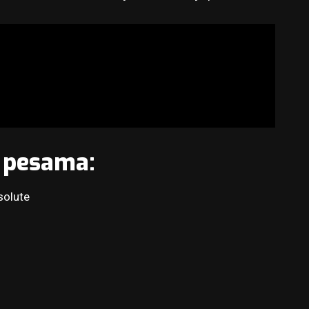
k pesama:
solute