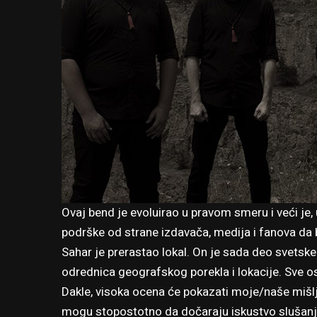
Ovaj bend je evoluirao u pravom smeru i veći je,
podrške od strane izdavača, medija i fanova da bi
Sahar je prerastao lokal. On je sada deo svetske
odrednica geografskog porekla i lokacije. Sve os
Dakle, visoka ocena će pokazati moje/naše mišljen
mogu stopostotno da dočaraju iskustvo slušanj