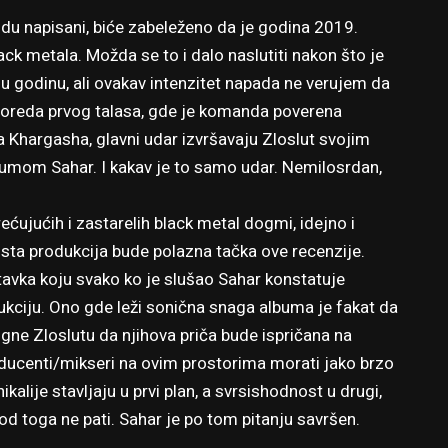
du napisani, biće zabeleženo da je godina 2019.
metala. Možda se to i dalo naslutiti nakon što je
nu godinu
, ali ovakav intenzitet napada ne verujem da
sporeda prvog talasa, gde je komanda poverena
a Khargasha
, glavni udar izvršavaju Zloslut svojim
umom Sahar. I kakav je to samo udar. Nemilosrdan,
ećujućih i zastarelih black metal dogmi, idejno i
ista produkcija bude polazna tačka ove recenzije.
tavka koju svako ko je slušao Sahar konstatuje
kciju. Ono gde leži sonična snaga albuma je fakat da
ne Zloslutu da njihova priča bude ispričana na
roducenti/mikseri na ovim prostorima morati jako brzo
ikalije stavljaju u prvi plan, a svrsishodnost u drugi,
d toga ne pati. Sahar je po tom pitanju savršen.