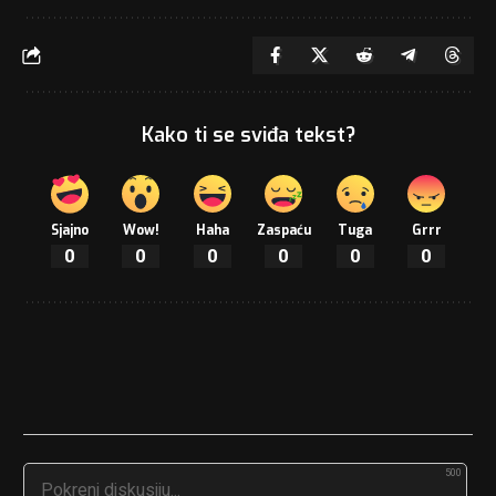
Kako ti se sviđa tekst?
Sjajno
Wow!
Haha
Zaspaću
Tuga
Grrr
0
0
0
0
0
0
500