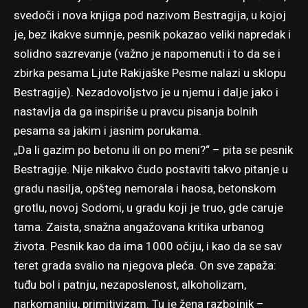
svedoči i nova knjiga pod nazivom Bestragija, u kojoj
je, bez ikakve sumnje, pesnik pokazao veliki napredak i
solidno sazrevanje (važno je napomenuti i to da se i
zbirka pesama Ljute Rakijaške Pesme nalazi u sklopu
Bestragije). Nezadovoljstvo je u njemu i dalje jako i
nastavlja da ga inspiriše u pravcu pisanja bolnih
pesama sa jakim i jasnim porukama.
„Da li gazim po betonu ili on po meni?“ – pita se pesnik
Bestragije. Nije nikakvo čudo postaviti takvo pitanje u
gradu nasilja, opšteg nemorala i haosa, betonskom
grotlu, novoj Sodomi, u gradu koji je truo, gde caruje
tama. Zaista, snažna angažovana kritika urbanog
života. Pesnik kao da ima 1000 očiju, i kao da se sav
teret grada svalio na njegova pleća. On sve zapaža:
tuđu bol i patnju, nezaposlenost, alkoholizam,
narkomaniju, primitivizam. Tu je žena razbojnik –