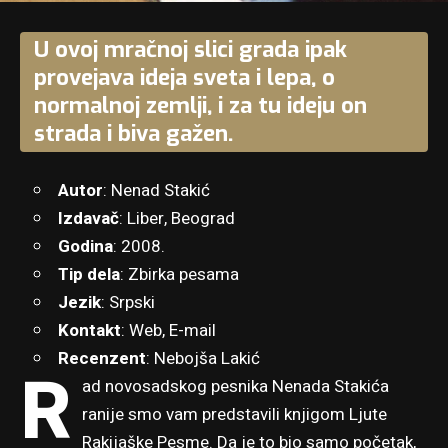
U ovoj mračnoj slici grada ipak
provejava ideja sveta i lepa, o
normalnoj zemlji, i za tu ideju on
strada i biva gažen.
Autor
: Nenad Stakić
Izdavač
: Liber, Beograd
Godina
: 2008.
Tip dela
: Zbirka pesama
Jezik
: Srpski
Kontakt
:
Web
,
E-mail
Recenzent
: Nebojša Lakić
R
ad novosadskog pesnika Nenada Stakića
ranije smo vam predstavili knjigom Ljute
Rakijaške Pesme. Da je to bio samo početak,