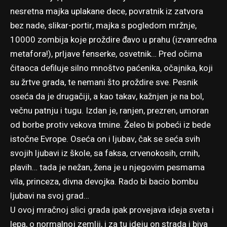
nesretna majka uplakane dece, povratnik iz zatvora
bez nade, slikar-portir, majka s pogledom mržnje,
10000 zombija koje proždire đavo u prahu (izvanredna
metafora!), prljave fenserke, osvetnik… Pred očima
čitaoca defiluje silno mnoštvo paćenika, očajnika, koji
su žrtve grada, te nemani što proždire sve. Pesnik
oseća da je drugačiji, a kao takav, kažnjen je na bol,
večnu patnju i tugu. Izdan je, ranjen, prezren, umoran
od borbe protiv vekova tmine. Želeo bi pobeći iz bede
istočne Evrope. Oseća on i ljubav, čak se seća svih
svojih ljubavi iz škole, sa faksa, crvenokosih, crnih,
plavih… tada je nežan, žena je u njegovim pesmama
vila, princeza, divna devojka. Rado bi bacio bombu
ljubavi na svoj grad…
U ovoj mračnoj slici grada ipak provejava ideja sveta i
lepa, o normalnoj zemlji, i za tu ideju on strada i biva