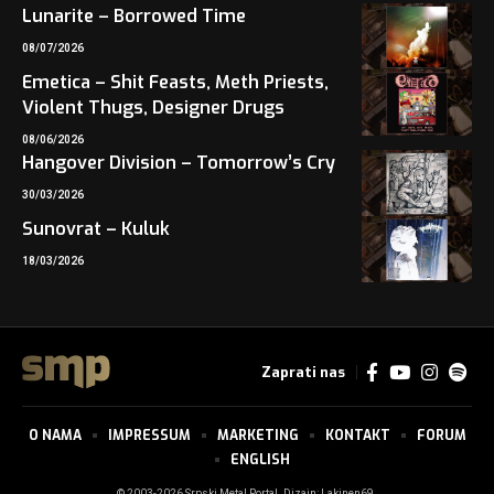
Lunarite – Borrowed Time
08/07/2026
Emetica – Shit Feasts, Meth Priests,
Violent Thugs, Designer Drugs
08/06/2026
Hangover Division – Tomorrow’s Cry
30/03/2026
Sunovrat – Kuluk
18/03/2026
Zaprati nas
O NAMA
IMPRESSUM
MARKETING
KONTAKT
FORUM
ENGLISH
© 2003-2026 Srpski Metal Portal. Dizajn:
Lakinen69
.