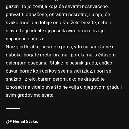
gažen. To je zemlja koja će shvatiti neshvaćene,
prihvatiti odbačene, ohrabriti nesretne, i u njoj će
svako moći da dobije ono što želi: zvezde, nebo i
slavu. To je ideal koji pesnik svim srcem svoje
napaćene duše želi.
Naizgled kratke, pesme u prozi, vrlo su sadržajne i
duboke, bogate metaforama i porukama, s čitavom
galerijom osećanja. Stakić je pesnik grada, anđeo
čuvar, borac koji uprkos svemu vidi izlaz, i bori se
snažno i zrelo, barem perom, ako ne drugačije,
iznoseći na videlo sve što ne valja u njegovom gradu i
svim gradovima sveta.
#
Nenad Stakić