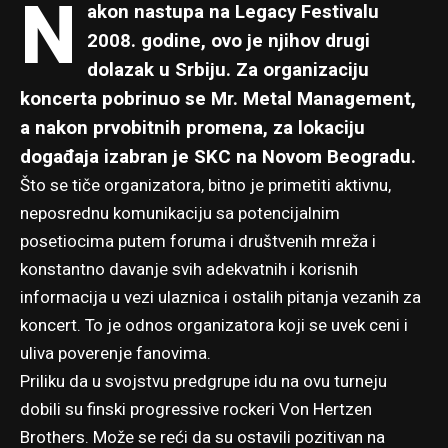
N
akon nastupa na Legacy Festivalu
2008. godine, ovo je njihov drugi
dolazak u Srbiju. Za organizaciju
koncerta pobrinuo se Mr. Metal Management,
a nakon prvobitnih promena, za lokaciju
događaja izabran je SKC na Novom Beogradu.
Što se tiče organizatora, bitno je primetiti aktivnu,
neposrednu komunikaciju sa potencijalnim
posetiocima putem foruma i društvenih mreža i
konstantno davanje svih adekvatnih i korisnih
informacija u vezi ulaznica i ostalih pitanja vezanih za
koncert. To je odnos organizatora koji se uvek ceni i
uliva poverenje fanovima.
Priliku da u svojstvu predgrupe idu na ovu turneju
dobili su finski progressive rockeri Von Hertzen
Brothers. Može se reći da su ostavili pozitivan na