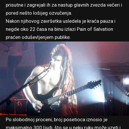
prisutne i zagrejali ih za nastup glavnih zvezda večeri i
pored nešto lošijeg ozvučenja.
Nakon njihovog završetka usledela je kraća pauza i
negde oko 22 časa na binu izlazi Pain of Salvation
praćen oduševljenjem publike.
Po slobodnoj proceni, broj posetioca iznosio je
maksimalno 300 ljudi, što se u neku ruku može uzeti i