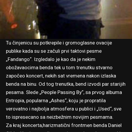
Tu činjenicu su potkrepile i gromoglasne ovacije
publike kada su se začuli prvi taktovi pesme
„Fandango“. Izgledalo je kao da je nekim
obožavaocima benda tek u tom trenutku stvarno
započeo koncert, nekih sat vremena nakon izlaska
benda na binu. Od tog trenutka, bend izvodi par starijih
pesama. Slede „People Passing By“, sa prvog albuma
Entropia, popularna „Ashes“, koju je propratila
verovatno i najbolja atmosfera u publici i „Used“, sve
to ispresecano sa neizbežnim novijim pesmama.
Za kraj koncerta,harizmatični frontmen benda Daniel