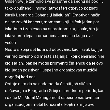
Gildenlöw je zamolio sve prisutne da sednu na pod i u
tako opuštenoj i mirnoj atmosferi otpevao poznati
klasik Leonarda Cohena „Hallelujah“. Emotivan način
da se završi koncert, momenat koji je čak jedan par
iskoristio i zaplesao na suprotnom kraju sale, što je
bila veoma lepa i romantična scena na kraju ove
večeri.
Nešto slabija set lista od očekivane, kao i zvuk koji je
varirao zavisno od mesta stajanja i koji generalno nije
bio sjajan, ipak ne mogu promeniti činjenicu da je ovo
bio jedan pozitivan i uspešno organizovan muzički
događaj kod nas.
Ostaje nam da se nadamo da će biti još sličnih
dešavanja u Beogradu i Srbiji u narednom periodu, kao
i da će Mr. Metal Management uspešno nastaviti sa
organizacijom metal koncerata, kojih nam je ove