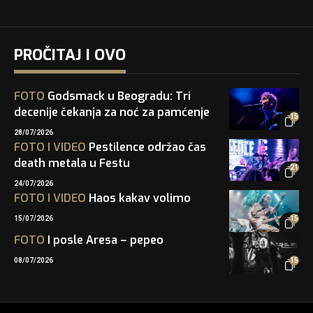
PROČITAJ I OVO
FOTO
Godsmack u Beogradu: Tri
decenije čekanja za noć za pamćenje
15
28/07/2026
FOTO
I
VIDEO
Pestilence održao čas
death metala u Festu
21
24/07/2026
FOTO
I
VIDEO
Haos kakav volimo
15/07/2026
15
FOTO
I posle Aresa – pepeo
08/07/2026
15