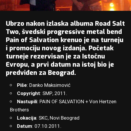
Ubrzo nakon izlaska albuma Road Salt
Two, švedski progressive metal bend
Pain of Salvation krenuo je na turneju
i promociju novog izdanja. Početak
turneje rezervisan je za Istočnu
Evropu, a prvi datum na istoj bio je
predviđen za Beograd.
Piše
: Danko Maksimović
Copyright
: SMP, 2011.
Nastupili
: PAIN OF SALVATION + Von Hertzen
Brothers
Lokacija
: SKC, Novi Beograd
Datum
: 07.10.2011.