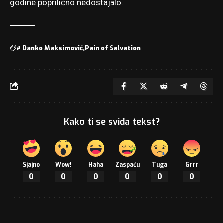
godine poprilično nedostajalo.
#
Danko Maksimović
Pain of Salvation
Kako ti se sviđa tekst?
Sjajno
Wow!
Haha
Zaspaću
Tuga
Grrr
0
0
0
0
0
0