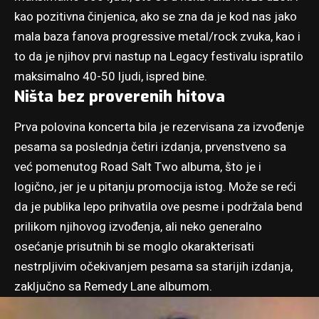
kao pozitivna činjenica, ako se zna da je kod nas jako
mala baza fanova progressive metal/rock zvuka, kao i
to da je njihov prvi nastup na Legacy festivalu ispratilo
maksimalno 40-50 ljudi, ispred bine.
Ništa bez proverenih hitova
Prva polovina koncerta bila je rezervisana za izvođenje
pesama sa poslednja četiri izdanja, prvenstveno sa
već pomenutog Road Salt Two albuma, što je i
logično, jer je u pitanju promocija istog. Može se reći
da je publika lepo prihvatila ove pesme i podržala bend
prilikom njihovog izvođenja, ali neko generalno
osećanje prisutnih bi se moglo okarakterisati
nestrpljivim očekivanjem pesama sa starijih izdanja,
zaključno sa Remedy Lane albumom.