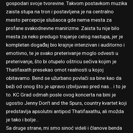
gospodari svoje tvorevine. Takvom postavkom muzika
zaista stupa na tron i postavljena je na centralno
mesto percepcije slušaoca gde nema mesta za
profane svakodnevne manirizme. Zaista tu nije bilo
mesta za neko predugo trajanje celog nastupa, jer je
kompletan događaj bio krajnje intenzivan i auditorno i
emotivno, te je svako preterivanje moglo odvesti u
preterivanje, što bi otupelo oštricu sečiva kojim je
Thatifaxath presekao omot realnosti u kojoj
obitavamo. Bend se užurbano povlači sa bine kao da
beži od onog što je upravo izbvljuvao pred nas… i to je
to. KC Grad odmah posle ovog koncerta na bini je
ugostio Jenny Don’t and the Spurs, country kvartet koji
predstavlja apsolutni antipod Thatifaxathu, ali možda
je tako i bolje…
Sa druge strane, mi smo sinoć videli i članove benda