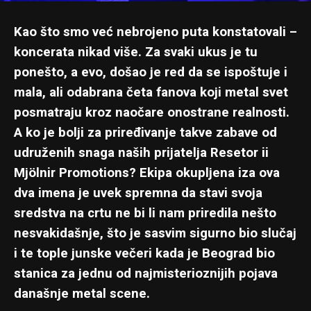
Kao što smo već nebrojeno puta konstatovali –
koncerata nikad više. Za svaki ukus je tu
ponešto, a evo, došao je red da se ispoštuje i
mala, ali odabrana četa fanova koji metal svet
posmatraju kroz naočare onostrane realnosti.
A ko je bolji za priređivanje takve zabave od
udruženih snaga naših prijatelja Resetor ii
Mjölnir Promotions? Ekipa okupljena iza ova
dva imena je uvek spremna da stavi svoja
sredstva na crtu ne bi li nam priredila nešto
nesvakidašnje, što je sasvim sigurno bio slučaj
i te tople junske večeri kada je Beograd bio
stanica za jednu od najmisterioznijih pojava
današnje metal scene.