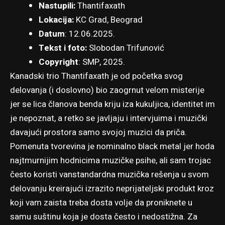
Nastupili:
Thantifaxath
Lokacija:
KC Grad, Beograd
Datum
: 12.06.2025.
Tekst i foto:
Slobodan Trifunović
Copyright
: SMP, 2025.
Kanadski trio Thantifaxath je od početka svog
delovanja (i doslovno) bio zaogrnut velom misterije
jer se lica članova benda kriju iza kukuljica, identitet im
je nepoznat, a retko se javljaju i intervjuima i muzički
davajući prostora samo svojoj muzici da priča.
Pomenuta tvorevina je nominalno black metal jer hoda
najtmurnijim hodnicima muzičke psihe, ali sam trojac
često koristi vanstandardna muzička rešenja u svom
delovanju kreirajući izrazito neprijateljski produkt kroz
koji vam zaista treba dosta volje da proniknete u
samu suštinu koja je dosta često i nedostižna. Za