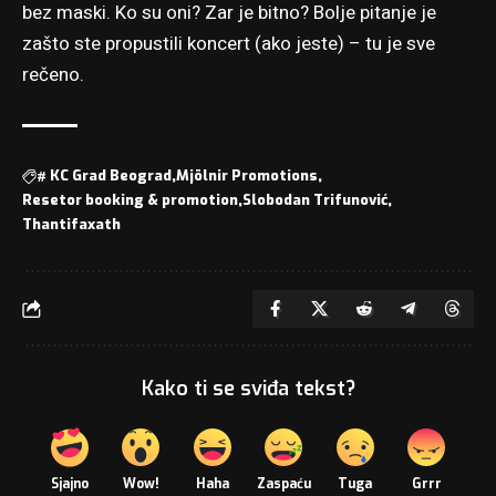
bez maski. Ko su oni? Zar je bitno? Bolje pitanje je
zašto ste propustili koncert (ako jeste) – tu je sve
rečeno.
#
KC Grad Beograd
Mjölnir Promotions
Resetor booking & promotion
Slobodan Trifunović
Thantifaxath
Kako ti se sviđa tekst?
Sjajno
Wow!
Haha
Zaspaću
Tuga
Grrr