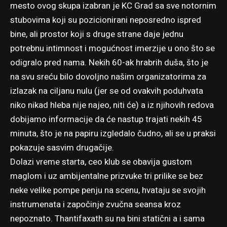
mesto ovog skupa izabran je KC Grad sa sve notornim
stubovima koji su pozicionirani neposredno ispred
bine, ali prostor koji s druge strane daje jednu
potrebnu intimnost i mogućnost imerzije u ono što se
odigralo pred nama. Nekih 60-ak hrabrih duša, što je
na svu sreću bilo dovoljno našim organizatorima za
izlazak na ciljanu nulu (jer se od ovakvih poduhvata
niko nikad hleba nije najeo, niti će) a iz njihovih redova
dobijamo informacije da će nastup trajati nekih 45
minuta, što je na papiru izgledalo čudno, ali se u praksi
pokazuje sasvim drugačije.
Dolazi vreme starta, ceo klub se obavija gustom
maglom i uz ambijentalne prizvuke tri prilike se bez
neke velike pompe penju na scenu, hvataju se svojih
instrumenata i započinje zvučna seansa kroz
nepoznato. Thantifaxath su na bini statični a i sama