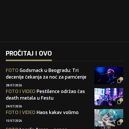
PROČITAJ I OVO
FOTO
Godsmack u Beogradu: Tri
decenije čekanja za noć za pamćenje
15
28/07/2026
FOTO
I
VIDEO
Pestilence održao čas
death metala u Festu
21
24/07/2026
FOTO
I
VIDEO
Haos kakav volimo
15/07/2026
15