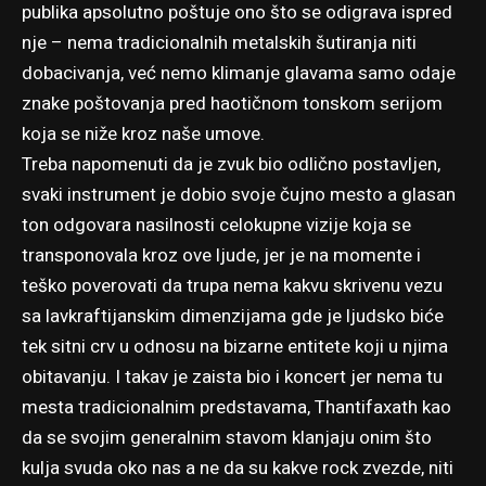
publika apsolutno poštuje ono što se odigrava ispred
nje – nema tradicionalnih metalskih šutiranja niti
dobacivanja, već nemo klimanje glavama samo odaje
znake poštovanja pred haotičnom tonskom serijom
koja se niže kroz naše umove.
Treba napomenuti da je zvuk bio odlično postavljen,
svaki instrument je dobio svoje čujno mesto a glasan
ton odgovara nasilnosti celokupne vizije koja se
transponovala kroz ove ljude, jer je na momente i
teško poverovati da trupa nema kakvu skrivenu vezu
sa lavkraftijanskim dimenzijama gde je ljudsko biće
tek sitni crv u odnosu na bizarne entitete koji u njima
obitavanju. I takav je zaista bio i koncert jer nema tu
mesta tradicionalnim predstavama, Thantifaxath kao
da se svojim generalnim stavom klanjaju onim što
kulja svuda oko nas a ne da su kakve rock zvezde, niti