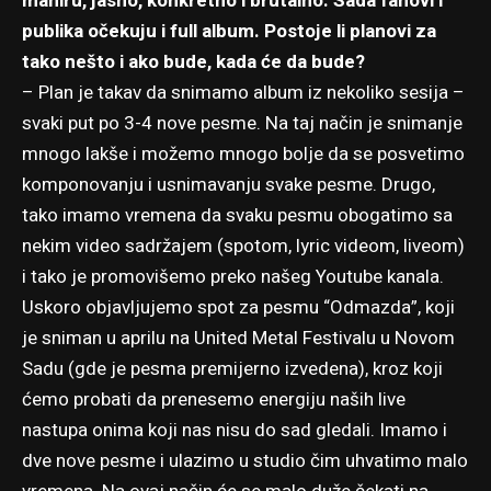
maniru, jasno, konkretno i brutalno. Sada fanovi i
publika očekuju i full album. Postoje li planovi za
tako nešto i ako bude, kada će da bude?
– Plan je takav da snimamo album iz nekoliko sesija –
svaki put po 3-4 nove pesme. Na taj način je snimanje
mnogo lakše i možemo mnogo bolje da se posvetimo
komponovanju i usnimavanju svake pesme. Drugo,
tako imamo vremena da svaku pesmu obogatimo sa
nekim video sadržajem (spotom, lyric videom, liveom)
i tako je promovišemo preko našeg
Youtube kanala
.
Uskoro objavljujemo spot za pesmu “Odmazda”, koji
je sniman u aprilu na United Metal Festivalu u Novom
Sadu (gde je pesma premijerno izvedena), kroz koji
ćemo probati da prenesemo energiju naših live
nastupa onima koji nas nisu do sad gledali. Imamo i
dve nove pesme i ulazimo u studio čim uhvatimo malo