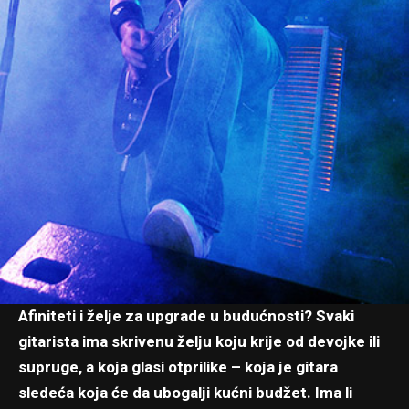
Afiniteti i želje za upgrade u budućnosti? Svaki
gitarista ima skrivenu želju koju krije od devojke ili
supruge, a koja glasi otprilike – koja je gitara
sledeća koja će da ubogalji kućni budžet. Ima li