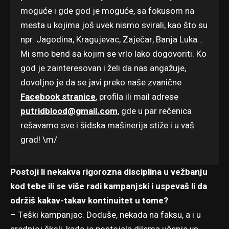
moguće i gde god je moguće, sa fokusom na
mesta u kojima još uvek nismo svirali, kao što su
npr. Jagodina, Kragujevac, Zaječar, Banja Luka…
Mi smo bend sa kojim se vrlo lako dogovoriti. Ko
god je zainteresovan i želi da nas angažuje,
dovoljno je da se javi preko naše zvanične
Facebook stranice
, profila ili mail adrese
putridblood@gmail.com
, gde u par rečenica
rešavamo sve i šidska mašinerija stiže i u vaš
grad! \m/
Postoji li nekakva rigorozna disciplina u vežbanju
kod tebe ili se više radi kampanjski i uspevaš li da
održiš kakav-takav kontinuitet u tome?
– Teški kampanjac. Doduše, nekada na faksu, a i u