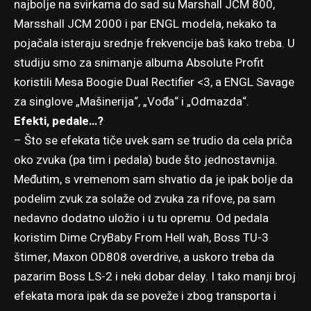
najbolje na svirkama do sad su Marshall JCM 800,
Marsshall JCM 2000 i par ENGL modela, nekako ta
pojačala isteraju srednje frekvencije baš kako treba. U
studiju smo za snimanje albuma
Absolute Profit
koristili Mesa Boogie Dual Rectifier <3, a ENGL Savage
za singlove „Mašinerija“, „Vođa“ i „Odmazda“.
Efekti, pedale…?
– Što se efekata tiče uvek sam se trudio da cela priča
oko zvuka (pa tim i pedala) bude što jednostavnija.
Međutim, s vremenom sam shvatio da je ipak bolje da
podelim zvuk za solaže od zvuka za rifove, pa sam
nedavno dodatno uložio i u tu opremu. Od pedala
koristim Dime CryBaby From Hell wah, Boss TU-3
štimer, Maxon OD808 overdrive, a uskoro treba da
pazarim Boss LS-2 i neki dobar delay. I tako manji broj
efekata mora ipak da se poveže i zbog transporta i