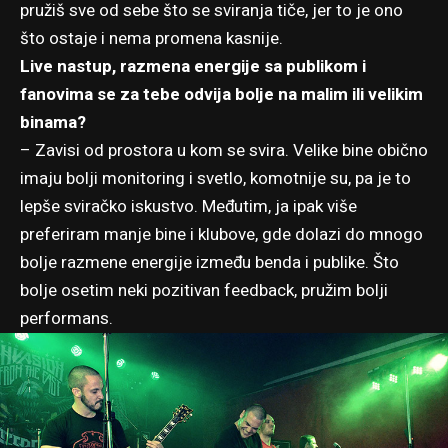
pružiš sve od sebe što se sviranja tiče, jer to je ono
što ostaje i nema promena kasnije.
Live nastup, razmena energije sa publikom i
fanovima se za tebe odvija bolje na malim ili velikim
binama?
– Zavisi od prostora u kom se svira. Velike bine obično
imaju bolji monitoring i svetlo, komotnije su, pa je to
lepše sviračko iskustvo. Međutim, ja ipak više
preferiram manje bine i klubove, gde dolazi do mnogo
bolje razmene energije između benda i publike. Što
bolje osetim neki pozitivan feedback, pružim bolji
performans.