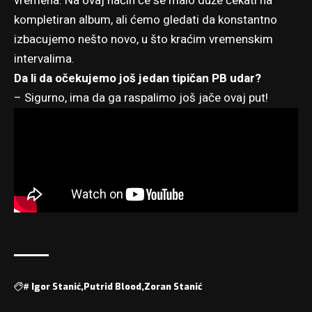
vremena. Na ovaj način će se malo duže čekati na
kompletiran album, ali ćemo gledati da konstantno
izbacujemo nešto novo, u što kraćim vremenskim
intervalima.
Da li da očekujemo još jedan tipičan PB udar?
– Sigurno, ima da ga raspalimo još jače ovaj put!
#
Igor Stanić
Putrid Blood
Zoran Stanić