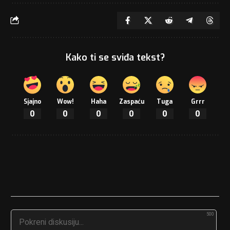
Kako ti se sviđa tekst?
Sjajno
Wow!
Haha
Zaspaću
Tuga
Grrr
0
0
0
0
0
0
500