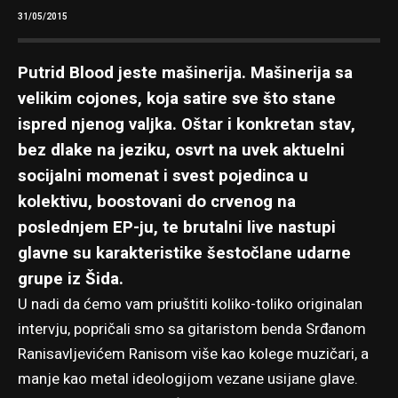
31/05/2015
Putrid Blood
jeste mašinerija. Mašinerija sa
velikim cojones, koja satire sve što stane
ispred njenog valjka. Oštar i konkretan stav,
bez dlake na jeziku, osvrt na uvek aktuelni
socijalni momenat i svest pojedinca u
kolektivu, boostovani do crvenog na
poslednjem EP-ju, te brutalni live nastupi
glavne su karakteristike šestočlane udarne
grupe iz Šida.
U nadi da ćemo vam priuštiti koliko-toliko originalan
intervju, popričali smo sa gitaristom benda Srđanom
Ranisavljevićem Ranisom više kao kolege muzičari, a
manje kao metal ideologijom vezane usijane glave.