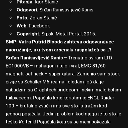
Pitanja
:
Igor Stanić
Odgovori
: Srđan Ranisavljević Ranis
Foto
:
Zoran Stanić
Web
:
Facebook
Copyright
: Srpski Metal Portal, 2015.
SMP: Vatra Putrid Blooda zahteva odgovarajuće
naoružanje, a u tvom arsenalu raspolažeš sa…?
Srđan Ranisavljević Ranis –
Trenutno sviram LTD
EC1000VB – mahagoni i telo i vrat, EMG 81/60
magneti, set neck – super gitara. Zamenio sam stock
čivije sa Schaller M6-icama i gledam još da je
nabudžim sa Graphtech bridgeom i nekim malo boljim
tailpieceom. Pojačalo koje koristim je ENGL Raider
100 – brutalno zvuči i ima sve što ja tražim kod
jednog pojačala. Jedini problem kod njega je to što je
teško k’o tenk! Pojačala koja su se meni pokazala