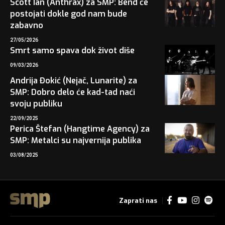
Scott Ian (Anthrax) za SMP: Bend će
postojati dokle god nam bude
zabavno
27/05/2026
Smrt samo spava dok život diše
09/03/2026
Andrija Đokić (Nejač, Lunarite) za
SMP: Dobro delo će kad-tad naći
svoju publiku
22/09/2025
Perica Štefan (Hangtime Agency) za
SMP: Metalci su najvernija publika
03/08/2025
Zaprati nas