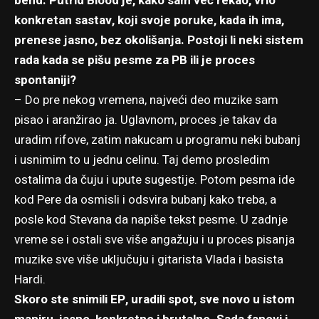
bend. Putrid Blood je, kako sam već rekao, vrlo
konkretan sastav, koji svoje poruke, kada ih ima,
prenese jasno, bez okolišanja. Postoji li neki sistem
rada kada se pišu pesme za PB ili je proces
spontaniji?
– Do pre nekog vremena, najveći deo muzike sam
pisao i aranžirao ja. Uglavnom, proces je takav da
uradim rifove, zatim nakucam u programu neki bubanj
i usnimim to u jednu celinu. Taj demo prosledim
ostalima da čuju i upute sugestije. Potom pesma ide
kod Pere da osmisli i odsvira bubanj kako treba, a
posle kod Stevana da napiše tekst pesme. U zadnje
vreme se i ostali sve više angažuju i u proces pisanja
muzike sve više uključuju i gitarista Vlada i basista
Hardi.
Skoro ste snimili EP, uradili spot, sve novo u istom