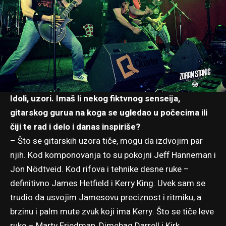
Idoli, uzori. Imaš li nekog fiktvnog senseija,
gitarskog gurua na koga se ugledao u počecima ili
čiji te rad i delo i danas inspiriše?
– Što se gitarskih uzora tiče, mogu da izdvojim par
njih. Kod komponovanja to su pokojni Jeff Hanneman i
Jon Nödtveid. Kod rifova i tehnike desne ruke –
definitivno James Hetfield i Kerry King. Uvek sam se
trudio da usvojim Jamesovu preciznost i ritmiku, a
brzinu i palm mute zvuk koji ima Kerry. Što se tiče leve
ruke – Marty Friedman, Dimebag Darrell i Kirk