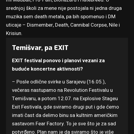
srednjoj školi za mene nije postojala ni jedna druga
muzika sem death metala, pa bih spomenuo i DM
uticaje – Dismember, Death, Cannibal Corpse, Nile i
Krisiun.
Temišvar, pa EXIT
EXIT festival ponovo i planovi vezani za
buduće koncertne aktivnosti?
– Posle odlične svirke u Sarajevu (16.05.),
večeras nastupamo na Revolution Festivalu u
Temišvaru, a potom 12.07. na Explosive Stageu
Exit Festivala, gde sviramo drugi put i gde ćemo
imati čast da delimo binu sa kultnim američkim
sastavom Fear Factory. To je sve što je za sad
potvrđeno. Plan nam je da sviramo što je više