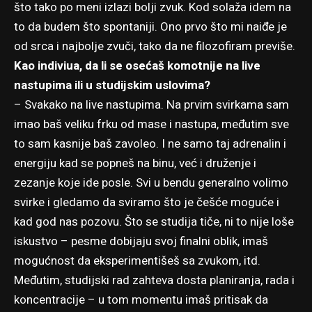
što tako po meni izlazi bolji zvuk. Kod solaža idem na
to da budem što spontaniji. Ono prvo što mi naiđe je
od srca i najbolje zvuči, tako da ne filozofiram previše.
Kao indiviua, da li se osećaš komotnije na live
nastupima ili u studijskim uslovima?
– Svakako na live nastupima. Na prvim svirkama sam
imao baš veliku frku od mase i nastupa, međutim sve
to sam kasnije baš zavoleo. I ne samo taj adrenalin i
energiju kad se popneš na binu, već i druženje i
zezanje koje ide posle. Svi u bendu generalno volimo
svirke i gledamo da sviramo što je češće moguće i
kad god nas pozovu. Što se studija tiče, ni to nije loše
iskustvo – pesme dobijaju svoj finalni oblik, imaš
mogućnost da eksperimentišeš sa zvukom, itd.
Međutim, studijski rad zahteva dosta planiranja, rada i
koncentracije – u tom momentu imaš pritisak da