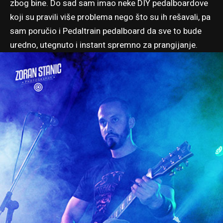
zbog bine. Do sad sam imao neke DIY pedalboardove
koji su pravili više problema nego što su ih rešavali, pa
sam poručio i Pedaltrain pedalboard da sve to bude
uredno, utegnuto i instant spremno za prangijanje.