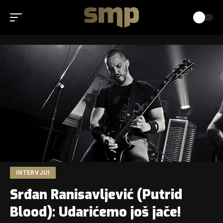
INTERVJUI
Srđan Ranisavljević (Putrid
Blood): Udarićemo još jače!