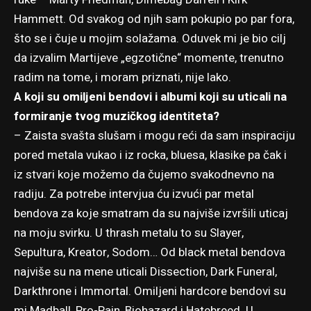
Hammett. Od svakog od njih sam pokupio po par fora,
što se i čuje u mojim solažama. Oduvek mi je bio cilj
da izvalim Martijeve „egzotične“ momente, trenutno
radim na tome, i moram priznati, nije lako.
A koji su omiljeni bendovi i albumi koji su uticali na
formiranje tvog muzičkog identiteta?
– Zaista svašta slušam i mogu reći da sam inspiraciju
pored metala vukao i iz rocka, bluesa, klasike pa čak i
iz stvari koje možemo da čujemo svakodnevno na
radiju. Za potrebe intervjua ću izvući par metal
bendova za koje smatram da su najviše izvršili uticaj
na moju svirku. U thrash metalu to su Slayer,
Sepultura, Kreator, Sodom… Od black metal bendova
najviše su na mene uticali Dissection, Dark Funeral,
Darkthrone i Immortal. Omiljeni hardcore bendovi su
mi Madball, Pro-Pain, Biohazard i Hatebreed. U