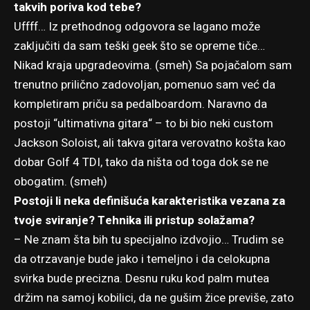
takvih poriva kod tebe?
Uffff… Iz prethodnog odgovora se lagano može
zaključiti da sam teški geek što se opreme tiče…
Nikad kraja upgradeovima. (smeh) Sa pojačalom sam
trenutno prilično zadovoljan, pomenuo sam već da
kompletiram priču sa pedalboardom. Naravno da
postoji “ultimativna gitara“ – to bi bio neki custom
Jackson Soloist, ali takva gitara verovatno košta kao
dobar Golf 4 TDI, tako da ništa od toga dok se ne
obogatim. (smeh)
Postoji li neka definišuća karakteristika vezana za
tvoje sviranje? Tehnika ili pristup solažama?
– Ne znam šta bih tu specijalno izdvojio… Trudim se
da otrzavanje bude jako i temeljno i da celokupna
svirka bude precizna. Desnu ruku kod palm mutea
držim na samoj kobilici, da ne gušim žice previše, zato