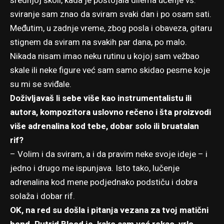
srednjoj školi, kada je postojala dilema učenje vs.
sviranje sam znao da sviram svaki dan i po osam sati.
Međutim, u zadnje vreme, zbog posla i obaveza, gitaru
stignem da sviram na svakih par dana, po malo.
Nikada nisam imao neku rutinu u kojoj sam vežbao
skale ili neke figure već sam samo skidao pesme koje
su mi se sviđale.
Doživljavaš li sebe više kao instrumentalistu ili
autora, kompozitora uslovno rečeno i šta proizvodi
više adrenalina kod tebe, dobar solo ili bruatalan
rif?
– Volim i da sviram, a i da pravim neke svoje ideje – i
jedno i drugo me ispunjava. Isto tako, lučenje
adrenalina kod mene podjednako podstiču i dobra
solaža i dobar rif.
OK, na red su došla i pitanja vezana za tvoj matični