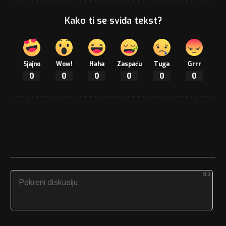
Kako ti se sviđa tekst?
Sjajno
Wow!
Haha
Zaspaću
Tuga
Grrr
0
0
0
0
0
0
500