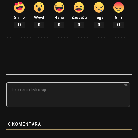
Sjajno
Wow!
Haha
Zaspaću
Tuga
Grrr
0
0
0
0
0
0
500
0
KOMENTARA