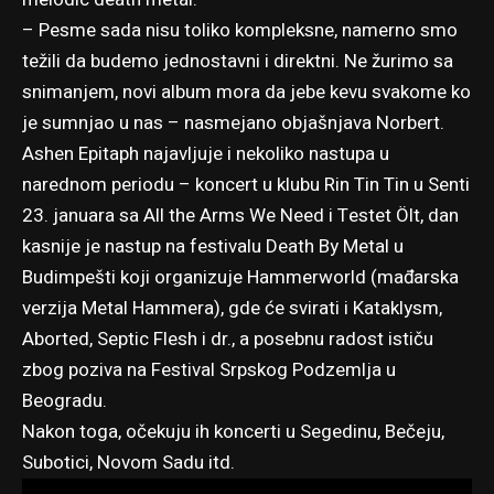
– Pesme sada nisu toliko kompleksne, namerno smo
težili da budemo jednostavni i direktni. Ne žurimo sa
snimanjem, novi album mora da jebe kevu svakome ko
je sumnjao u nas – nasmejano objašnjava Norbert.
Ashen Epitaph najavljuje i nekoliko nastupa u
narednom periodu – koncert u klubu Rin Tin Tin u Senti
23. januara sa All the Arms We Need i Testet Ölt, dan
kasnije je nastup na festivalu Death By Metal u
Budimpešti koji organizuje Hammerworld (mađarska
verzija Metal Hammera), gde će svirati i Kataklysm,
Aborted, Septic Flesh i dr., a posebnu radost ističu
zbog poziva na
Festival Srpskog Podzemlja u
Beogradu
.
Nakon toga, očekuju ih koncerti u Segedinu, Bečeju,
Subotici, Novom Sadu itd.