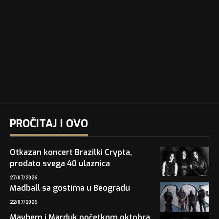
PROČITAJ I OVO
Otkazan koncert Brazilki Crypta,
prodato svega 40 ulaznica
27/07/2026
Madball sa gostima u Beogradu
22/07/2026
Mayhem i Marduk početkom oktobra