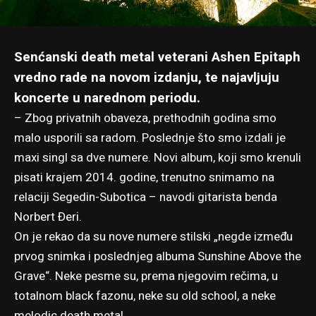
Senćanski death metal veterani Ashen Epitaph
vredno rade na novom izdanju, te najavljuju
koncerte u narednom periodu.
– Zbog privatnih obaveza, prethodnih godina smo
malo usporili sa radom. Poslednje što smo izdali je
maxi singl sa dve numere. Novi album, koji smo krenuli
pisati krajem 2014. godine, trenutno snimamo na
relaciji Segedin-Subotica – navodi gitarista benda
Norbert Đeri.
On je rekao da su nove numere stilski „negde između
prvog snimka i poslednjeg albuma Sunshine Above the
Grave“. Neke pesme su, prema njegovim rečima, u
totalnom black fazonu, neke su old school, a neke
melodic death metal.