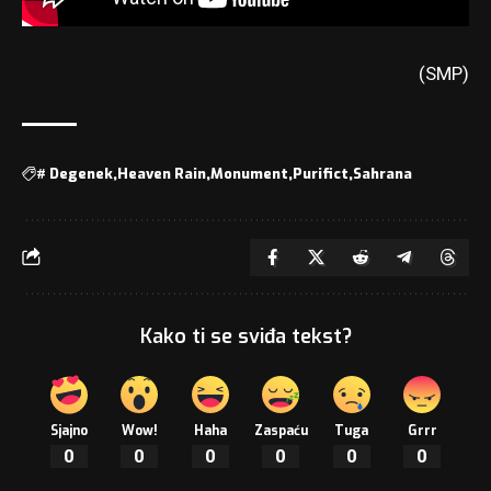
(SMP)
#
Degenek
Heaven Rain
Monument
Purifict
Sahrana
Kako ti se sviđa tekst?
Sjajno
Wow!
Haha
Zaspaću
Tuga
Grrr
0
0
0
0
0
0