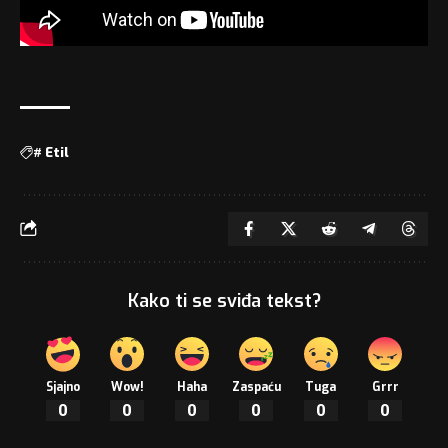
#
Etil
Kako ti se sviđa tekst?
Sjajno
Wow!
Haha
Zaspaću
Tuga
Grrr
0
0
0
0
0
0