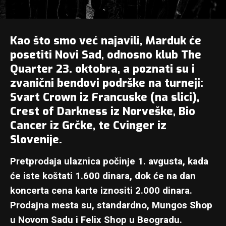
Kao što smo
već najavili
, Marduk će
posetiti Novi Sad, odnosno klub
The
Quarter
23. oktobra, a poznati su i
zvanični bendovi podrške na turneji:
Svart Crown iz Francuske (na slici),
Crest of Darkness iz Norveške, Bio
Cancer iz Grčke, te Cvinger iz
Slovenije.
Pretprodaja ulaznica počinje 1. avgusta, kada
će iste koštati 1.600 dinara, dok će na dan
koncerta cena karte iznositi 2.000 dinara.
Prodajna mesta su, standardno, Mungos Shop
u Novom Sadu i Felix Shop u Beogradu.