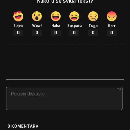
Kako ti se sviđa tekst?
Sjajno
Wow!
Haha
Zaspaću
Tuga
Grrr
0
0
0
0
0
0
500
0
KOMENTARA