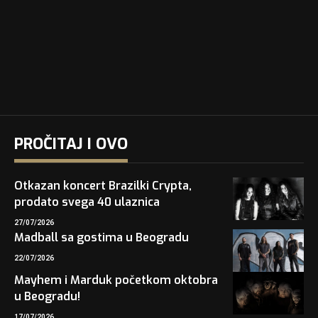
PROČITAJ I OVO
Otkazan koncert Brazilki Crypta,
prodato svega 40 ulaznica
27/07/2026
Madball sa gostima u Beogradu
22/07/2026
Mayhem i Marduk početkom oktobra
u Beogradu!
17/07/2026