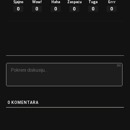
Sjajno
Wow!
Haha
Zaspaću
Tuga
Grrr
0
0
0
0
0
0
500
0
KOMENTARA