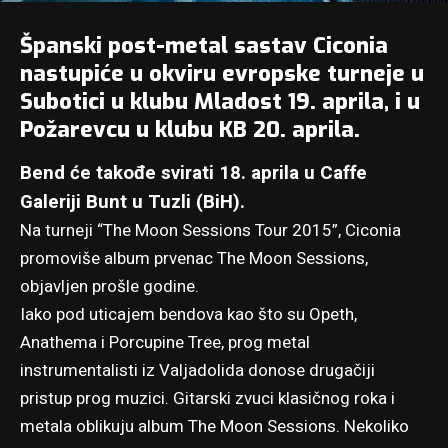
Španski post-metal sastav
Ciconia
nastupiće u okviru evropske turneje u
Subotici u klubu Mladost 19. aprila, i u
Požarevcu u klubu KB 20. aprila.
Bend će takođe svirati 18. aprila u Caffe
Galeriji Bunt u Tuzli (BiH).
Na turneji “The Moon Sessions Tour 2015”, Ciconia
promoviše album prvenac The Moon Sessions,
objavljen prošle godine.
Iako pod uticajem bendova kao što su Opeth,
Anathema i Porcupine Tree, prog metal
instrumentalisti iz Valjadolida donose drugačiji
pristup prog muzici. Gitarski zvuci klasičnog roka i
metala oblikuju album The Moon Sessions. Nekoliko