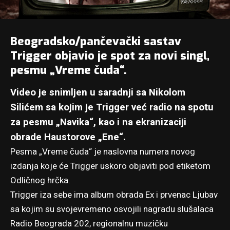
Beogradsko/pančevački sastav
Trigger
objavio je spot za novi singl,
pesmu „Vreme čuda“.
Video je snimljen u saradnji sa Nikolom
Silićem sa kojim je Trigger već radio na spotu
za pesmu „Navika“, kao i na ekranizaciji
obrade Haustorove „Ene“.
Pesma „Vreme čuda“ je naslovna numera novog
izdanja koje će Trigger uskoro objaviti pod etiketom
Odličnog hrčka.
Trigger iza sebe ima album obrada
Ex
i prvenac
Ljubav
sa kojim su svojevremeno osvojili nagradu slušalaca
Radio Beograda 202, regionalnu muzičku