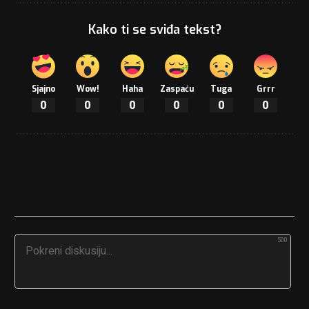
Kako ti se sviđa tekst?
Sjajno
Wow!
Haha
Zaspaću
Tuga
Grrr
0
0
0
0
0
0
500