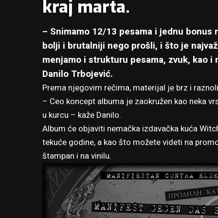
kraj marta.
– Snimamo 12/13 pesama i jednu bonus n
bolji i brutalniji nego prošli, i što je najv
menjamo i strukturu pesama, zvuk, kao i 
Danilo Trbojević.
Prema njegovim rečima, materijal je brz i raznolik
– Ceo koncept albuma je zaokružen kao neka vrsta
u kurcu – kaže Danilo.
Album će objaviti nemačka izdavačka kuća Witche
tekuće godine, a kao što možete videti na promot
štampan i na vinilu.