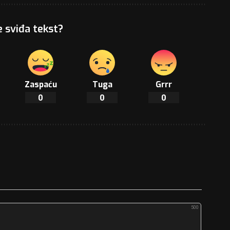
e sviđa tekst?
Zaspaću
Tuga
Grrr
0
0
0
500