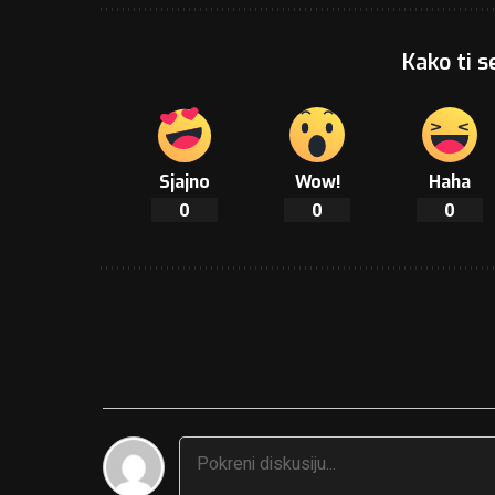
Kako ti s
Sjajno
Wow!
Haha
0
0
0