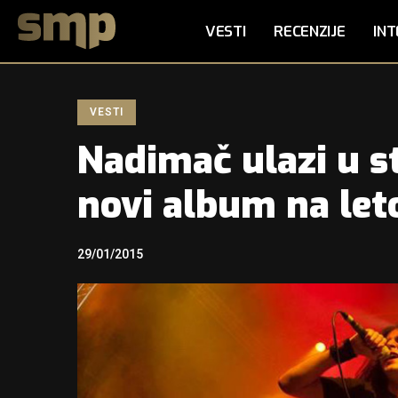
VESTI
RECENZIJE
INT
VESTI
Nadimač ulazi u s
novi album na let
29/01/2015