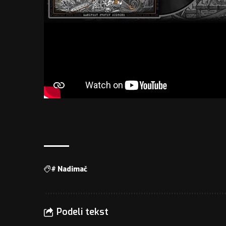
#
Nadimač
Podeli tekst