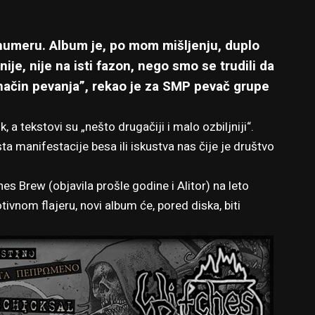
umeru. Album je, po mom mišljenju, duplo
ažnije, nije na isti fazon, nego smo se trudili da
način pevanja”, rekao je za SMP pevač grupe
, a tekstovi su „nešto drugačiji i malo ozbiljniji“.
 manifestacije besa ili iskustva nas čije je društvo
s Brew (objavila prošle godine i Alitor) na leto
ivnom flajeru, novi album će, pored diska, biti