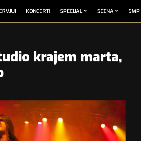
ERVJUI
KONCERTI
SPECIJAL
SCENA
SMP 
tudio krajem marta,
o