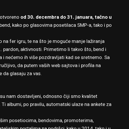
i otvoreno
od 30. decembra do 31. januara, tačno u
i bend, kako po glasovima posetilaca SMP-a, tako i po
 na fer igru, te na što je moguće manje lažiranja
… pardon, aktivnosti. Primetimo li takvo što, bend i
nja i nećemo ih više pozdravljati kad se sretnemo. Sa
učljivo, da putem vaših web sajtova i profila na
 da glasaju za vas.
i su nam dostavljeni, odnosno čiji smo kvalitet
i. Ti albumi, po pravilu, automatski ulaze na ankete za
 našim posetiocima, bendovima, promoterima,
teljskim portalima na podršci, kako u 2014, tako i u