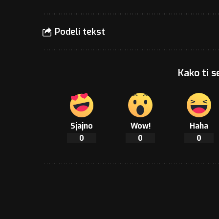
Podeli tekst
Kako ti s
Sjajno
Wow!
Haha
0
0
0