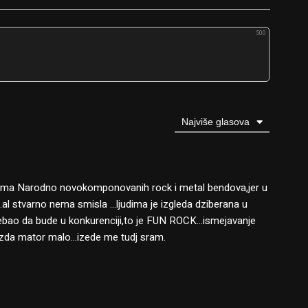
500
Najviše glasova
ma Narodno novokomponovanih rock i metal bendova,jer u
ri…al stvarno nema smisla …ljudima je izgleda dziberana u
trebao da bude u konkurenciji,to je FUN ROCK…ismejavanje
zda mator malo…izede me tudj sram.