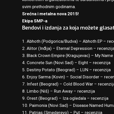
svim prethodnim godinama.
Srećna i metalna nova 2015!
Ekipa SMP-a
Bendovi i izdanja za koja možete glasat
1. Abhoth (Podgorica/Budva) – Abhoth EP –
rec
2. Alitor (Inđija) – Eternal Depression –
recenzij
3. Black Crown Empire (Kragujevac) – My Name
4. Concrete Sun (Novi Sad) – Eight –
recenzija
5. Destiny Potato (Beograd) – LUN –
recenzija
6. Enjoy Sarma (Kovin) – Social Disorder –
recen
7. Infest (Beograd) – Cold Blood War –
recenzij
8. Limbo (Niš) – Run Away –
recenzija
9. Orest (Beograd) – Iza ogledala –
recenzija
10. Paimonia (Novi Sad) – Disease Named Hum
11. Patrias (Smederevo) – Put –
recenzija