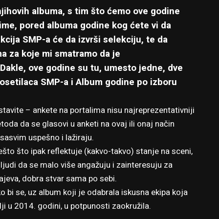
jihovih albuma
, s tim što ćemo ove godine
aime, pored albuma godine kog ćete vi da
kcija SMP-a će da izvrši selekciju, te da
ma za koje mi smatramo da je
 Dakle, ove godine su tu, umesto jedne, dve
posetilaca SMP-a
i
Album godine po izboru
avite – ankete na portalima nisu najreprezentativniji
toda da se glasovi u anketi na ovaj ili onaj način
sasvim uspešno i lažiraju.
to što ipak reflektuje (kakvo-takvo) stanje na sceni,
ljudi da se malo više angažuju i zainteresuju za
rajeva, dobra stvar sama po sebi.
ko bi se, uz album koji je odabrala iskusna ekipa koja
lji u 2014. godini, u potpunosti zaokružila.