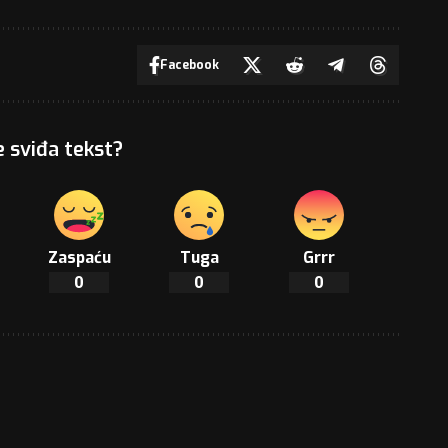
Facebook
e sviđa tekst?
Zaspaću
Tuga
Grrr
0
0
0