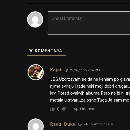
90
KOMENTARA
Kojot
28/02/2015 9:16 PM
JBG.Uzdrzavam se da ne kenjam po glava
njima sviraju i rade neki moji dobri druga
krvi.Pored ovakvih albuma Pero ne bi ni 
metala u stvari…zalosno.Tuga.Ja sam mo
Odgovori
0
Raoul Duke
24/01/2015 8:19 PM