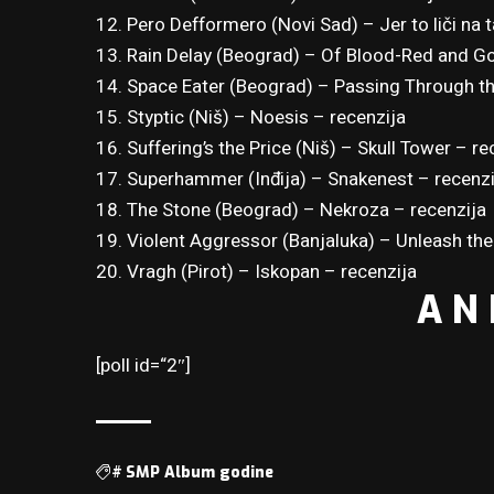
12. Pero Defformero (Novi Sad) – Jer to liči na 
13. Rain Delay (Beograd) – Of Blood-Red and G
14. Space Eater (Beograd) – Passing Through th
15. Styptic (Niš) – Noesis –
recenzija
16. Suffering’s the Price (Niš) – Skull Tower –
re
17. Superhammer (Inđija) – Snakenest –
recenzi
18. The Stone (Beograd) – Nekroza –
recenzija
19. Violent Aggressor (Banjaluka) – Unleash the
20. Vragh (Pirot) – Iskopan –
recenzija
A N 
[poll id=“2″]
#
SMP Album godine