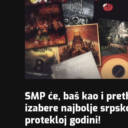
SMP će, baš kao i pret
izabere najbolje srpsk
protekloj godini!