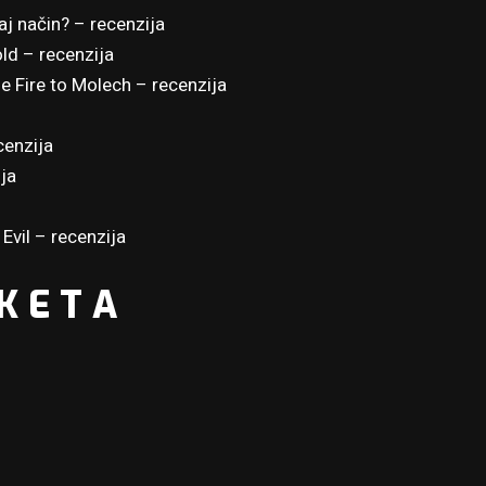
taj način? –
recenzija
old –
recenzija
e Fire to Molech –
recenzija
cenzija
ja
 Evil –
recenzija
K E T A