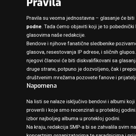
Pravila
Pravila su veoma jednostavna – glasanje će bit
podne
. Tada ćemo objaviti koji je to pobedničk
glasovima naše redakcije.
Bendove i njihove fanatične sledbenike pozivamo
glasova, resestovanja IP adrese, i sličnih glupos
njegovi članovi će biti diskvalifikovani sa glasa
druge strane, potpuno je dozvoljeno, čak i prepor
društvenim mrežama pozovete fanove i prijatelje
Napomena
Na listi se nalaze isključivo bendovi i albumi koj
proverili i koje smo recenzirali u protekloj godin
izbor najboljeg albuma u protekloj godini.
Na kraju, redakcija SMP-a bi se zahvalila svim
koncertnim organizatorima te saradnicima i prija