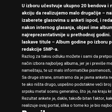
U izboru učestvuje
ukupno 20 bendova i n
akciju da realizujemo malo drugačije – n
izaberete glasovima u anketi ispod, i reda
nakon internog glasanja, objavi ime albu
najreprezentativnije u prethodnoj godini.
laskave titule –
Album godine po izboru 
redakcije SMP-a
.
Razlog za takvu odluku možete i sami da pretpost
način izbora najboljeg albuma, jer je i previše me
nameštaju, te uz malo informatičke pismenosti, 
Sa druge strane, smatramo da je javna anketa neš
te ako ništa drugo, uspešno podstakne veći broj 
srpsku metal scenu generalno, što je, na kraju k
Rezultat ankete je, dakle, takođe bitan faktor, ka
realizuje ovaj portal, slika o tome ko je bio najbo