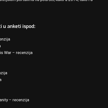
i u anketi ispod:
enzija
a
 is War –
recenzija
zija
a
anity –
recenzija