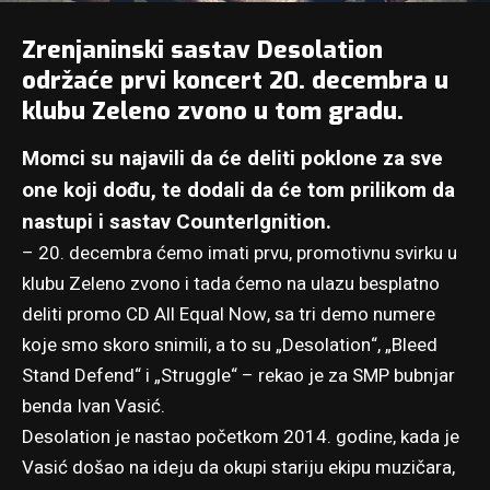
Zrenjaninski sastav
Desolation
održaće prvi koncert 20. decembra u
klubu Zeleno zvono u tom gradu.
Momci su najavili da će deliti poklone za sve
one koji dođu, te dodali da će tom prilikom da
nastupi i sastav CounterIgnition.
– 20. decembra ćemo imati prvu, promotivnu svirku u
klubu Zeleno zvono i tada ćemo na ulazu besplatno
deliti promo CD All Equal Now, sa tri demo numere
koje smo skoro snimili, a to su „Desolation“, „Bleed
Stand Defend“ i „Struggle“ – rekao je za SMP bubnjar
benda Ivan Vasić.
Desolation je nastao početkom 2014. godine, kada je
Vasić došao na ideju da okupi stariju ekipu muzičara,