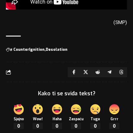
(SMP)
#
CounterIgnition
Desolation
Kako ti se sviđa tekst?
Sjajno
Wow!
Haha
Zaspaću
Tuga
Grrr
0
0
0
0
0
0