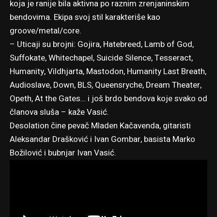
koja je ranije bila aktivna po raznim zrenjaninskim
bendovima. Ekipa svoj stil karakteriše kao
groove/metal/core.
– Uticaji su brojni: Gojira, Hatebreed, Lamb of God,
Suffokate, Whitechapel, Suicide Silence, Tesseract,
Humanity, Vildhjarta, Mastodon, Humanity Last Breath,
Audioslave, Down, BLS, Queensryche, Dream Theater,
Opeth, At the Gates… i još brdo bendova koje svako od
članova sluša – kaže Vasić.
Desolation čine pevač Mladen Kačavenda, gitaristi
Aleksandar Drašković i Ivan Gombar, basista Marko
Božilović i bubnjar Ivan Vasić.