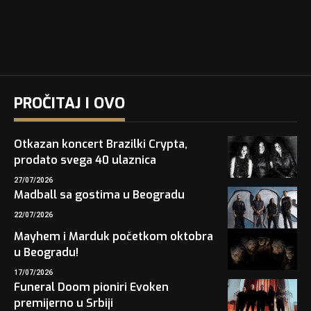
PROČITAJ I OVO
Otkazan koncert Brazilki Crypta,
prodato svega 40 ulaznica
27/07/2026
Madball sa gostima u Beogradu
22/07/2026
Mayhem i Marduk početkom oktobra
u Beogradu!
17/07/2026
Funeral Doom pioniri Evoken
premijerno u Srbiji