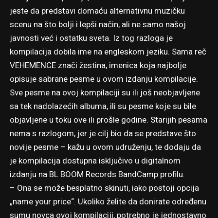
jeste da predstavi domaću alternativnu muzičku
scenu na što bolji i lepši način, ali ne samo našoj
javnosti već i ostatku sveta. Iz tog razloga je
kompilacija dobila ime na engleskom jeziku. Sama reč
VEHEMENCE znači žestina, imenica koja najbolje
opisuje sabrane pesme u ovom izdanju kompilacije.
Sve pesme na ovoj kompilaciji su ili još neobjavljene
sa tek nadolazećih albuma, ili su pesme koje su bile
objavljene u toku ove ili prošle godine. Starijih pesama
nema s razlogom, jer je cilj bio da se predstave što
novije pesme – kažu u ovom udruženju, te dodaju da
je kompilacija dostupna isključivo u digitalnom
izdanju na
BL BOOM Records BandCamp profilu
.
– Ona se može besplatno skinuti, iako postoji opcija
„name your price“. Ukoliko želite da donirate određenu
sumu novca ovoj kompilaciji, potrebno je jednostavno