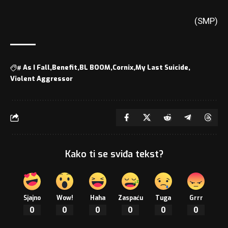
(SMP)
#
As I Fall
Benefit
BL BOOM
Cornix
My Last Suicide
Violent Aggressor
Kako ti se sviđa tekst?
Sjajno
Wow!
Haha
Zaspaću
Tuga
Grrr
0
0
0
0
0
0