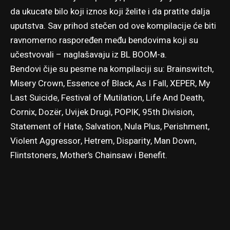
da ukucate bilo koji iznos koji želite i da pratite dalja
uputstva. Sav prihod stečen od ove kompilacije će biti
ravnomerno raspoređen među bendovima koji su
učestvovali – naglašavaju iz BL BOOM-a.
Bendovi čije su pesme na kompilaciji su: Brainswitch,
Misery Crown, Essence of Black, As I Fall, XEPER, My
Last Suicide, Festival of Mutilation, Life And Death,
Cornix, Dozër, Uvijek Drugi, POPIK, 95th Division,
Statement of Hate, Salvation, Nula Plus, Perishment,
Violent Aggressor, Hetrem, Disparity, Man Down,
Flintstoners, Mother’s Chainsaw i Benefit.