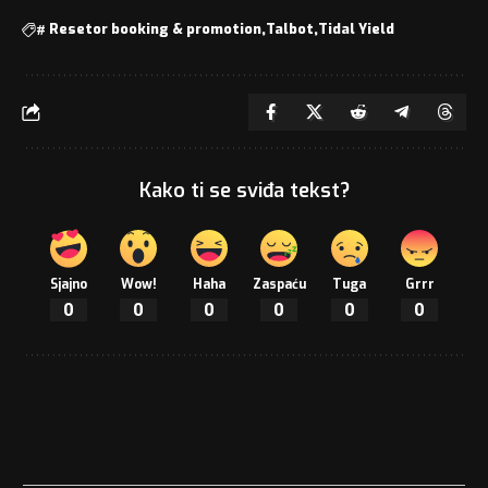
#
Resetor booking & promotion
Talbot
Tidal Yield
Kako ti se sviđa tekst?
Sjajno
Wow!
Haha
Zaspaću
Tuga
Grrr
0
0
0
0
0
0