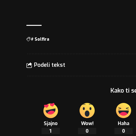
#
Solfira
Podeli tekst
Kako ti s
Sjajno
Wow!
Haha
1
0
0