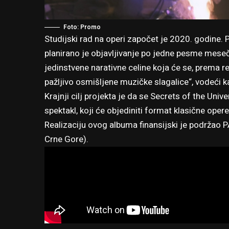
Foto: Promo
Studijski rad na operi započet je 2020. godine. 
planirano je objavljivanje po jedne pesme mese
jedinstvene narativne celine koja će se, prema 
pažljivo osmišljene muzičke slagalice“, vodeći ka
Krajnji cilj projekta je da se Secrets of the Univ
spektakl, koji će objediniti format klasične ope
Realizaciju ovog albuma finansijski je podržao 
Crne Gore).