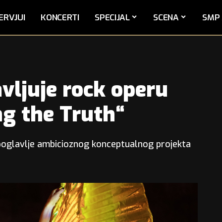
ERVJUI
KONCERTI
SPECIJAL
SCENA
SMP 
avljuje rock operu
g the Truth“
oglavlje ambicioznog konceptualnog projekta