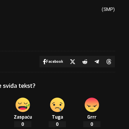
(SMP)
Facebook
e sviđa tekst?
Zaspaću
Tuga
Grrr
0
0
0