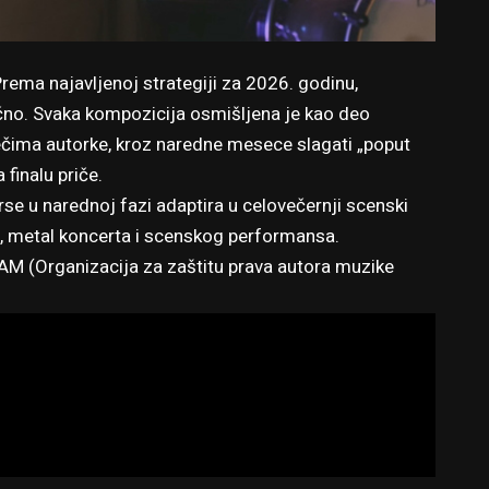
Prema najavljenoj strategiji za 2026. godinu,
čno. Svaka kompozicija osmišljena je kao deo
rečima autorke, kroz naredne mesece slagati „poput
 finalu priče.
erse u narednoj fazi adaptira u celovečernji scenski
re, metal koncerta i scenskog performansa.
PAM (Organizacija za zaštitu prava autora muzike