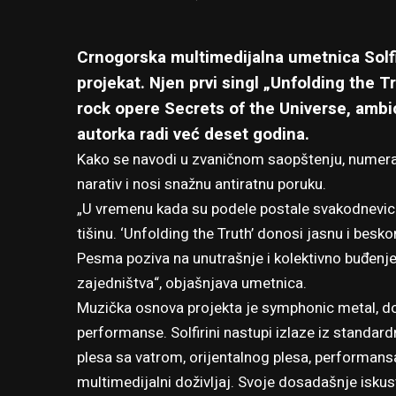
Crnogorska multimedijalna umetnica Solfi
projekat. Njen prvi singl „Unfolding the T
rock opere Secrets of the Universe, amb
autorka radi već deset godina.
Kako se navodi u zvaničnom saopštenju, numera 
narativ i nosi snažnu antiratnu poruku.
„U vremenu kada su podele postale svakodnevica 
tišinu. ‘Unfolding the Truth’ donosi jasnu i be
Pesma poziva na unutrašnje i kolektivno buđenje, 
zajedništva“, objašnjava umetnica.
Muzička osnova projekta je symphonic metal, dok
performanse. Solfirini nastupi izlaze iz standar
plesa sa vatrom, orijentalnog plesa, performansa 
multimedijalni doživljaj. Svoje dosadašnje isku