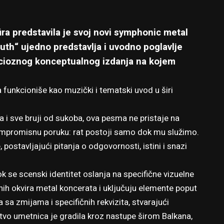
ra predstavila je svoj novi symphonic metal
ruth“ ujedno predstavlja i uvodno poglavlje
icioznog konceptualnog izdanja na kojem
funkcioniše kao muzički i tematski uvod u širi
i sve bruji od sukoba, ova pesma ne pristaje na
skompromisnu poruku: rat postoji samo dok mu služimo.
postavljajući pitanja o odgovornosti, istini i snazi
 se scenski identitet oslanja na specifične vizuelne
dnih okvira metal koncerata i uključuju elemente poput
sa zmijama i specifičnih rekvizita, stvarajući
stvo umetnica je gradila kroz nastupe širom Balkana,