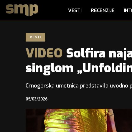
VESTI
RECENZIJE
INT
VESTI
VIDEO
Solfira naj
singlom „Unfoldin
Crnogorska umetnica predstavila uvodno p
05/03/2026