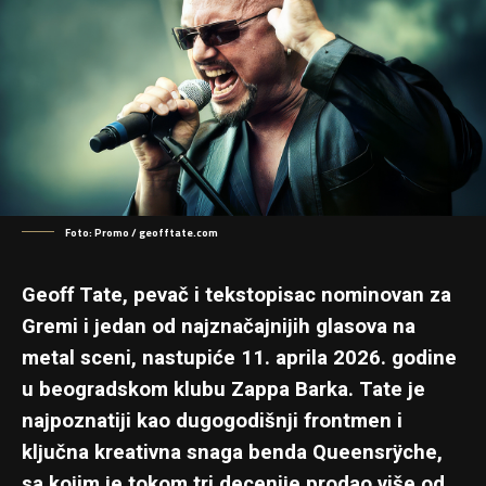
Foto: Promo / geofftate.com
Geoff Tate, pevač i tekstopisac nominovan za
Gremi i jedan od najznačajnijih glasova na
metal sceni, nastupiće 11. aprila 2026. godine
u beogradskom klubu Zappa Barka. Tate je
najpoznatiji kao dugogodišnji frontmen i
ključna kreativna snaga benda Queensrÿche,
sa kojim je tokom tri decenije prodao više od