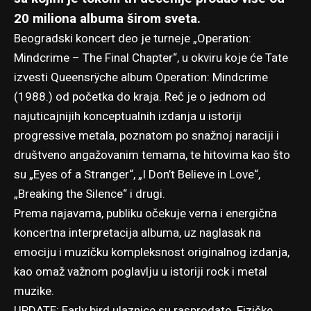
20 miliona albuma širom sveta.
Beogradski koncert deo je turneje „Operation:
Mindcrime – The Final Chapter“, u okviru koje će Tate
izvesti Queensrÿche album Operation: Mindcrime
(1988.) od početka do kraja. Reč je o jednom od
najuticajnijih konceptualnih izdanja u istoriji
progressive metala, poznatom po snažnoj naraciji i
društveno angažovanim temama, te hitovima kao što
su „Eyes of a Stranger“, „I Don’t Believe in Love“,
„Breaking the Silence“ i drugi.
Prema najavama, publiku očekuje verna i energična
koncertna interpretacija albuma, uz naglasak na
emociju i muzičku kompleksnost originalnog izdanja,
kao omaž važnom poglavlju u istoriji rock i metal
muzike.
UPDATE: Early bird ulaznice su rasprodate. Fizičke