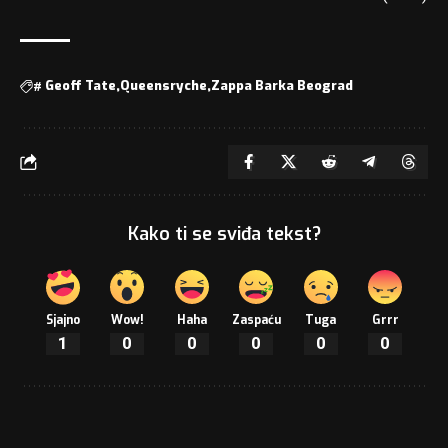
#
Geoff Tate
Queensryche
Zappa Barka Beograd
Kako ti se sviđa tekst?
Sjajno
Wow!
Haha
Zaspaću
Tuga
Grrr
1
0
0
0
0
0