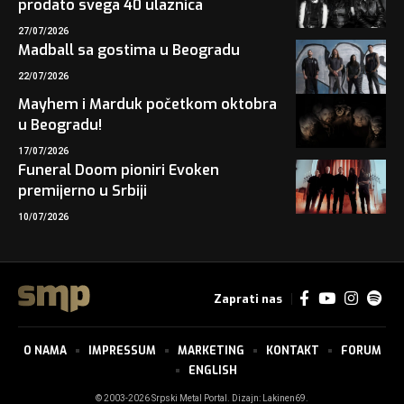
prodato svega 40 ulaznica
27/07/2026
Madball sa gostima u Beogradu
22/07/2026
Mayhem i Marduk početkom oktobra
u Beogradu!
17/07/2026
Funeral Doom pioniri Evoken
premijerno u Srbiji
10/07/2026
Zaprati nas
O NAMA
IMPRESSUM
MARKETING
KONTAKT
FORUM
ENGLISH
© 2003-2026 Srpski Metal Portal. Dizajn:
Lakinen69
.