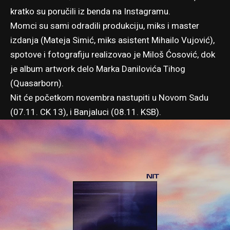
kratko su poručili iz benda
na Instagramu
.
Momci su sami odradili produkciju, miks i master
izdanja (Mateja Simić, miks asistent Mihailo Vujović),
spotove i fotografiju realizovao je Miloš Ćosović, dok
je album artwork delo Marka Danilovića Tihog
(Quasarborn).
Nit će početkom novembra nastupiti u Novom Sadu
(07.11. CK 13), i Banjaluci (08.11. KSB).