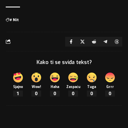
#
Nit
Kako ti se sviđa tekst?
Sjajno
Wow!
Haha
Zaspaću
Tuga
Grrr
1
0
0
0
0
0