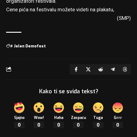
organizatori festivala.
Cene pića na festivalu možete videti na plakatu,
(SMP)
#
Jelen Demofest
Kako ti se sviđa tekst?
Sjajno
Wow!
Haha
Zaspaću
Tuga
Grrr
0
0
0
0
0
0