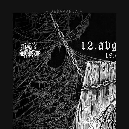
– DEŠAVANJA –