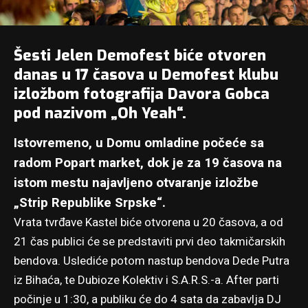
Šesti Jelen Demofest biće otvoren
danas u 17 časova u Demofest klubu
izložbom fotografija Davora Gobca
pod nazivom „Oh Yeah“.
Istovremeno, u Domu omladine počeće sa
radom Popart market, dok je za 19 časova na
istom mestu najavljeno otvaranje izložbe
„Strip Republike Srpske“.
Vrata tvrđave Kastel biće otvorena u 20 časova, a od
21 čas publici će se predstaviti prvi deo takmičarskih
bendova. Uslediće potom nastup bendova Dede Putra
iz Bihaća, te Dubioze Kolektiv i S.A.R.S.-a. After parti
počinje u 1:30, a publiku će do 4 sata da zabavlja DJ