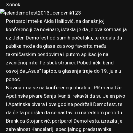
Xonok.
Portparol mtel-a Aida Halilović, na današnjoj
konferenciji za novinare, istakla je da je ova kompanija
uz Jelen Demofest od samih početaka, te dodala da
publika može da glasa za svog favorita među
takmičarskim bendovima i
putem aplikacije
na
zvaničnoj mtel Fejsbuk stranici. Pobednički bend
osvojiće „Asus“ laptop, a glasanje traje do 19. jula u
ponoć.
Novinarima se na konferenciji obratila i PR menadžer
Apatinske pivare Sanja Ivaniš, rekavši da su Jelen pivo
i Apatinska pivara i ove godine podržali Demofest, te
da će ta podrška da se nastavi i u narednom periodu.
Brankica Stojanović, portparol Demofesta, izrazila je
zahvalnost Kancelariji specijalnog predstavnika