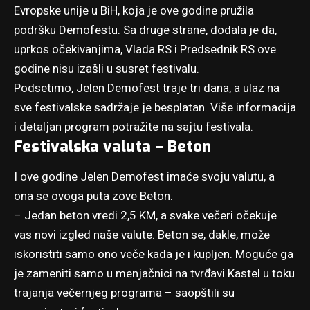
Evropske unije u BiH, koja je ove godine pružila
podršku Demofestu. Sa druge strane, dodala je da,
uprkos očekivanjima, Vlada RS i Predsednik RS ove
godine nisu izašli u susret festivalu.
Podsetimo, Jelen Demofest traje tri dana, a ulaz na
sve festivalske sadržaje je besplatan. Više informacija
i detaljan program potražite
na sajtu festivala
.
Festivalska valuta – Beton
I ove godine Jelen Demofest imaće svoju valutu, a
ona se ovoga puta zove Beton.
– Jedan beton vredi 2,5 KM, a svake večeri očekuje
vas novi izgled naše valute. Beton se, dakle, može
iskoristiti samo ono veče kada je i kupljen. Moguće ga
je zameniti samo u menjačnici na tvrđavi Kastel u toku
trajanja večernjeg programa – saopštili su