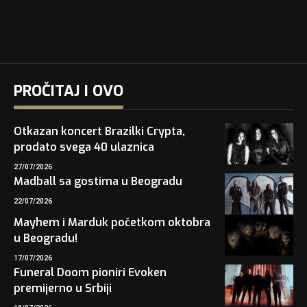
PROČITAJ I OVO
Otkazan koncert Brazilki Crypta,
prodato svega 40 ulaznica
27/07/2026
Madball sa gostima u Beogradu
22/07/2026
Mayhem i Marduk početkom oktobra
u Beogradu!
17/07/2026
Funeral Doom pioniri Evoken
premijerno u Srbiji