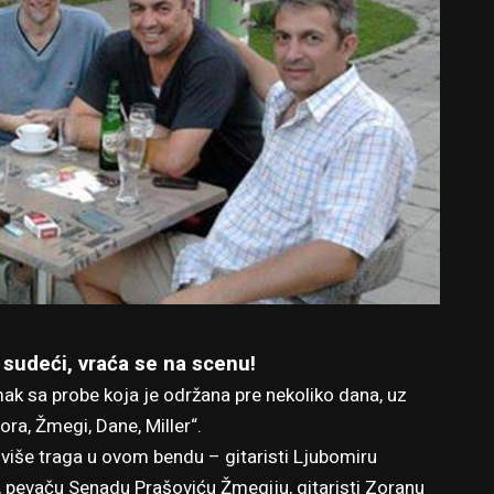
 sudeći, vraća se na scenu!
ak sa probe koja je održana pre nekoliko dana, uz
ora, Žmegi, Dane, Miller“.
ajviše traga u ovom bendu – gitaristi Ljubomiru
ri, pevaču Senadu Prašoviću Žmegiju, gitaristi Zoranu