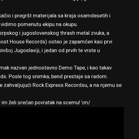
kačio i pregršt materijala sa kraja osamdesetih i
oj vidimo pomenutu ekipu na okupu.
e srpskog i jugoslovenskog thrash metal zvuka, a
Ghost House Records) ostao je zapamćen kao prvi
oj Jugoslaviji, i jedan od prvih te vrste u
mak nazvan jednostavno Demo Tape, i kao takav
cords. Posle tog snimka, bend prestaje sa radom.
e zahvaljujući Rock Express Recordsu, a na njemu se
 im želi srećan povratak na scemu! \m/