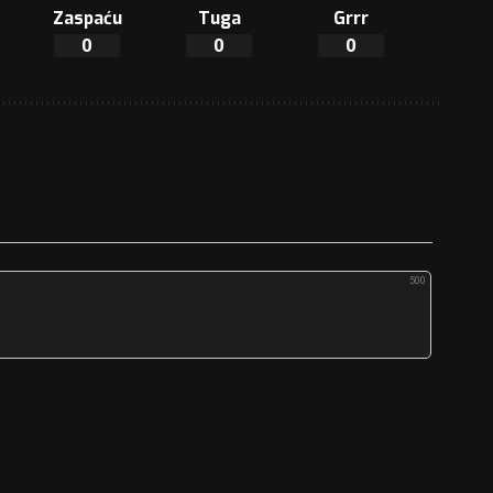
Zaspaću
Tuga
Grrr
0
0
0
500