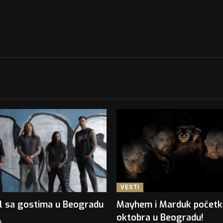
VESTI
l sa gostima u Beogradu
Mayhem i Marduk počet
oktobra u Beogradu!
6