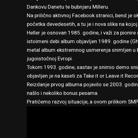
Dankovu Danetu te bubnjaru Milleru.
Na prilično aktivnoj Facebook stranici, bend je o
početka devedesetih, a tu je i nova slika na koj
Heller je osnovan 1985. godine, i važi za pionir
istoimeni debi album objavljen 1989. godine (
metal album ekstremnog usmerenja snimljen u bivš
jugoistočnoj Evropi.
Tokom 1993. godine, sastav je snimio demo sni
objavljen je na kaseti za Take it or Leave it Re
Reizdanje prvog albuma pojavilo se 2003. godin
našlo i nekoliko bonus pesama.
Pratićemo razvoj situacije, a ovom prilikom SMP