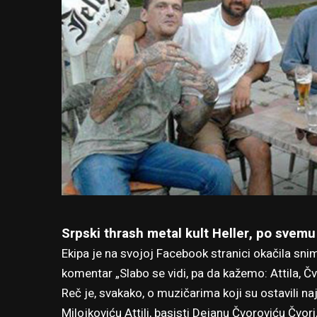
Srpski thrash metal kult Heller, po svemu
Ekipa je na svojoj
Facebook stranici
okačila snim
komentar „Slabo se vidi, pa da kažemo: Attila, Čv
Reč je, svakako, o muzičarima koji su ostavili n
Milojkoviću Attili, basisti Dejanu Čvoroviću Čvo