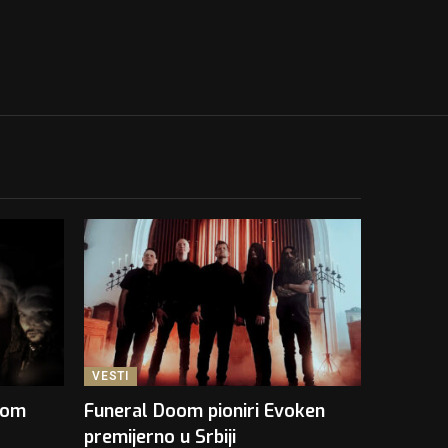
VESTI
kom
Funeral Doom pioniri Evoken
premijerno u Srbiji