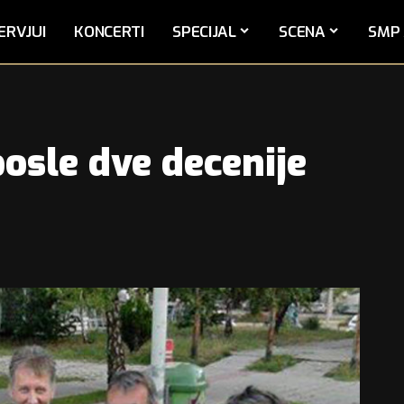
ERVJUI
KONCERTI
SPECIJAL
SCENA
SMP 
osle dve decenije