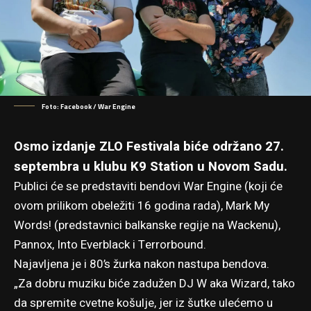
Foto: Facebook / War Engine
Osmo izdanje ZLO Festivala biće održano 27.
septembra u klubu K9 Station u Novom Sadu.
Publici će se predstaviti bendovi War Engine (koji će
ovom prilikom obeležiti 16 godina rada), Mark My
Words! (predstavnici balkanske regije
na Wackenu
),
Pannox, Into Everblack i Terrorbound.
Najavljena je i 80’s žurka nakon nastupa bendova.
„Za dobru muziku biće zadužen DJ W aka Wizard, tako
da spremite cvetne košulje, jer iz šutke ulećemo u