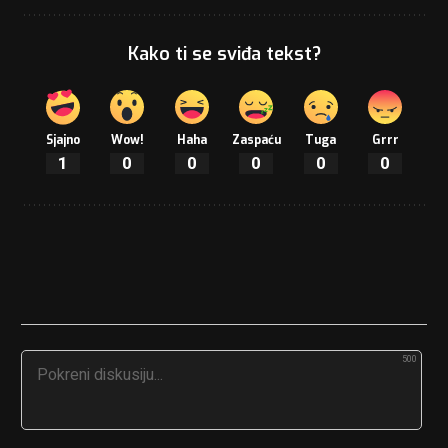
Kako ti se sviđa tekst?
Sjajno
Wow!
Haha
Zaspaću
Tuga
Grrr
1
0
0
0
0
0
500